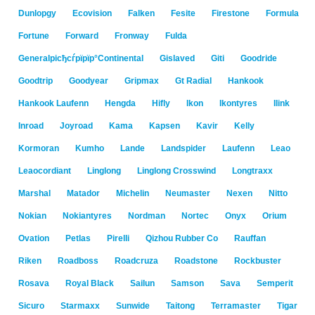
Dunlopgy
Ecovision
Falken
Fesite
Firestone
Formula
Fortune
Forward
Fronway
Fulda
Generalрісђсѓрїрїр°Continental
Gislaved
Giti
Goodride
Goodtrip
Goodyear
Gripmax
Gt Radial
Hankook
Hankook Laufenn
Hengda
Hifly
Ikon
Ikontyres
Ilink
Inroad
Joyroad
Kama
Kapsen
Kavir
Kelly
Kormoran
Kumho
Lande
Landspider
Laufenn
Leao
Leaocordiant
Linglong
Linglong Crosswind
Longtraxx
Marshal
Matador
Michelin
Neumaster
Nexen
Nitto
Nokian
Nokiantyres
Nordman
Nortec
Onyx
Orium
Ovation
Petlas
Pirelli
Qizhou Rubber Co
Rauffan
Riken
Roadboss
Roadcruza
Roadstone
Rockbuster
Rosava
Royal Black
Sailun
Samson
Sava
Semperit
Sicuro
Starmaxx
Sunwide
Taitong
Terramaster
Tigar