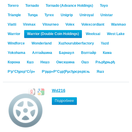
Torero
Tornado
Tornado (Advance Holdings)
Toyo
Triangle
Tunga
Tyrex
Unigrip
Uniroyal
Unistar
Viatti
Vinmax
Vitourneo
Volex
Volexcordiant
Wanmao
Warrior
Warrior (Double Coin Holdings)
Weeksai
West Lake
Windforce
Wonderland
Xuzhourubberfactory
Yazd
Yokohama
Алтайшина
Барнаул
Волтайр
Кама
Корона
Кшз
Нкшз
Омскшина
Ошз
Рљрђрњрђ
Р‘р°Сђрѕр°Сѓр»
Р‘рµр»Р°Сџр¦Рµсђрєрѕрісњ
Яшз
Wd216
Подробнее