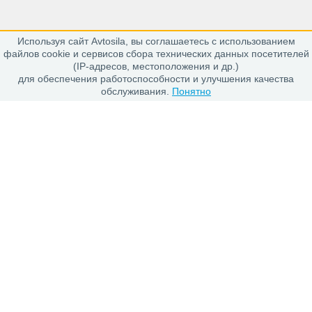
Используя сайт Avtosila, вы соглашаетесь с использованием
163020, г. Архангельск,
файлов cookie и сервисов сбора технических данных посетителей
пр. Никольский 15, офис 212
(IP-адресов, местоположения и др.)
для обеспечения работоспособности и улучшения качества
обслуживания.
Понятно
Каталог
Шины
Диски
Покупателю
Проверить заказ
Гарантии
Заказ и Оплата
Положение об обработке персональных данных
О магазине
О компании