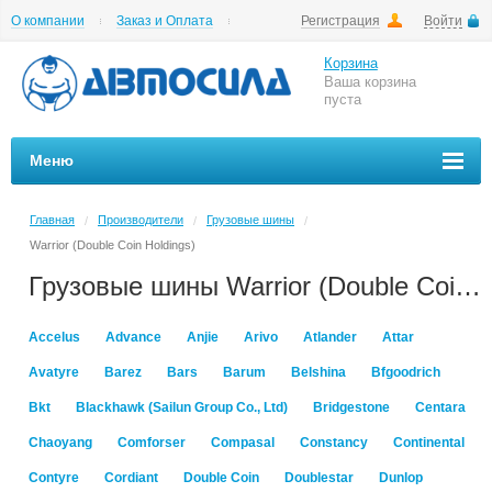
О компании
Заказ и Оплата
Регистрация
Войти
Гарантии
Вакансии
Цены на шиномонтаж
Корзина
Ваша корзина
пуста
Меню
Главная
Производители
Грузовые шины
/
/
/
Warrior (Double Coin Holdings)
Грузовые шины Warrior (Double Coin Holdings)
Accelus
Advance
Anjie
Arivo
Atlander
Attar
Avatyre
Barez
Bars
Barum
Belshina
Bfgoodrich
Bkt
Blackhawk (Sailun Group Co., Ltd)
Bridgestone
Centara
Chaoyang
Comforser
Compasal
Constancy
Continental
Contyre
Cordiant
Double Coin
Doublestar
Dunlop