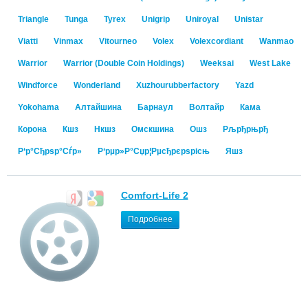
Triangle
Tunga
Tyrex
Unigrip
Uniroyal
Unistar
Viatti
Vinmax
Vitourneo
Volex
Volexcordiant
Wanmao
Warrior
Warrior (Double Coin Holdings)
Weeksai
West Lake
Windforce
Wonderland
Xuzhourubberfactory
Yazd
Yokohama
Алтайшина
Барнаул
Волтайр
Кама
Корона
Кшз
Нкшз
Омскшина
Ошз
Рљрђрњрђ
Р‘р°Сђрѕр°Сѓр»
Р‘рµр»Р°Сџр¦Рµсђрєрѕрісњ
Яшз
Comfort-Life 2
Подробнее