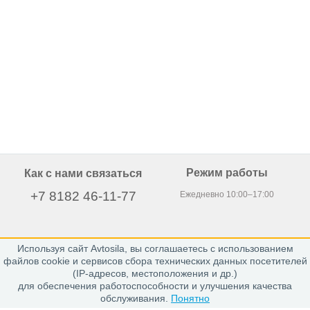
Режим работы
Как с нами связаться
+7 8182 46-11-77
Ежедневно 10:00–17:00
Используя сайт Avtosila, вы соглашаетесь с использованием
163020, г. Архангельск,
файлов cookie и сервисов сбора технических данных посетителей
пр. Никольский 15, офис 212
(IP-адресов, местоположения и др.)
для обеспечения работоспособности и улучшения качества
обслуживания.
Понятно
Каталог