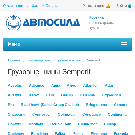
О компании
Заказ и Оплата
Регистрация
Войти
Гарантии
Вакансии
Цены на шиномонтаж
Корзина
Ваша корзина
пуста
Меню
Главная
Производители
Грузовые шины
Semperit
/
/
/
Грузовые шины Semperit
Accelus
Advance
Anjie
Arivo
Atlander
Attar
Avatyre
Barez
Bars
Barum
Belshina
Bfgoodrich
Bkt
Blackhawk (Sailun Group Co., Ltd)
Bridgestone
Centara
Chaoyang
Comforser
Compasal
Constancy
Continental
Contyre
Cordiant
Double Coin
Doublestar
Dunlop
Dunlopgy
Ecovision
Falken
Fesite
Firestone
Formula