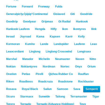
Fortune
Forward
Fronway
Fulda
Generalрісђсѓрїрїр°Continental
Gislaved
Giti
Goodride
Goodtrip
Goodyear
Gripmax
Gt Radial
Hankook
Hankook Laufenn
Hengda
Hifly
Ikon
Ikontyres
Ilink
Inroad
Joyroad
Kama
Kapsen
Kavir
Kelly
Kormoran
Kumho
Lande
Landspider
Laufenn
Leao
Leaocordiant
Linglong
Linglong Crosswind
Longtraxx
Marshal
Matador
Michelin
Neumaster
Nexen
Nitto
Nokian
Nokiantyres
Nordman
Nortec
Onyx
Orium
Ovation
Petlas
Pirelli
Qizhou Rubber Co
Rauffan
Riken
Roadboss
Roadcruza
Roadstone
Rockbuster
Rosava
Royal Black
Sailun
Samson
Sava
Semperit
Sicuro
Starmaxx
Sunwide
Taitong
Terramaster
Tigar
Torero
Tornado
Tornado (Advance Holdings)
Toyo