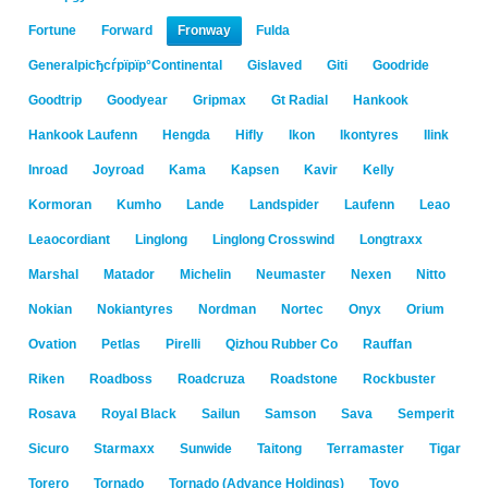
Fortune
Forward
Fronway
Fulda
Generalрісђсѓрїрїр°Continental
Gislaved
Giti
Goodride
Goodtrip
Goodyear
Gripmax
Gt Radial
Hankook
Hankook Laufenn
Hengda
Hifly
Ikon
Ikontyres
Ilink
Inroad
Joyroad
Kama
Kapsen
Kavir
Kelly
Kormoran
Kumho
Lande
Landspider
Laufenn
Leao
Leaocordiant
Linglong
Linglong Crosswind
Longtraxx
Marshal
Matador
Michelin
Neumaster
Nexen
Nitto
Nokian
Nokiantyres
Nordman
Nortec
Onyx
Orium
Ovation
Petlas
Pirelli
Qizhou Rubber Co
Rauffan
Riken
Roadboss
Roadcruza
Roadstone
Rockbuster
Rosava
Royal Black
Sailun
Samson
Sava
Semperit
Sicuro
Starmaxx
Sunwide
Taitong
Terramaster
Tigar
Torero
Tornado
Tornado (Advance Holdings)
Toyo