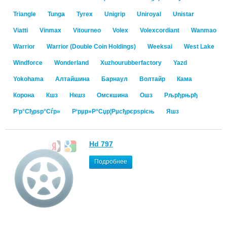
Triangle
Tunga
Tyrex
Unigrip
Uniroyal
Unistar
Viatti
Vinmax
Vitourneo
Volex
Volexcordiant
Wanmao
Warrior
Warrior (Double Coin Holdings)
Weeksai
West Lake
Windforce
Wonderland
Xuzhourubberfactory
Yazd
Yokohama
Алтайшина
Барнаул
Волтайр
Кама
Корона
Кшз
Нкшз
Омскшина
Ошз
Рљрђрњрђ
Р‘р°Сђрѕр°Сѓр»
Р‘рµр»Р°Сџр¦Рµсђрєрѕрісњ
Яшз
Hd 797
Подробнее