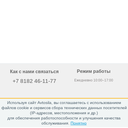
Режим работы
Как с нами связаться
+7 8182 46-11-77
Ежедневно 10:00–17:00
Используя сайт Avtosila, вы соглашаетесь с использованием
163020, г. Архангельск,
файлов cookie и сервисов сбора технических данных посетителей
пр. Никольский 15, офис 212
(IP-адресов, местоположения и др.)
для обеспечения работоспособности и улучшения качества
обслуживания.
Понятно
Каталог