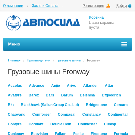
О компании
Заказ и Оплата
Регистрация
Войти
Гарантии
Вакансии
Цены на шиномонтаж
Корзина
Ваша корзина
пуста
Меню
Главная
Производители
Грузовые шины
Fronway
/
/
/
Грузовые шины Fronway
Accelus
Advance
Anjie
Arivo
Atlander
Attar
Avatyre
Barez
Bars
Barum
Belshina
Bfgoodrich
Bkt
Blackhawk (Sailun Group Co., Ltd)
Bridgestone
Centara
Chaoyang
Comforser
Compasal
Constancy
Continental
Contyre
Cordiant
Double Coin
Doublestar
Dunlop
Dunlopgy
Ecovision
Falken
Fesite
Firestone
Formula