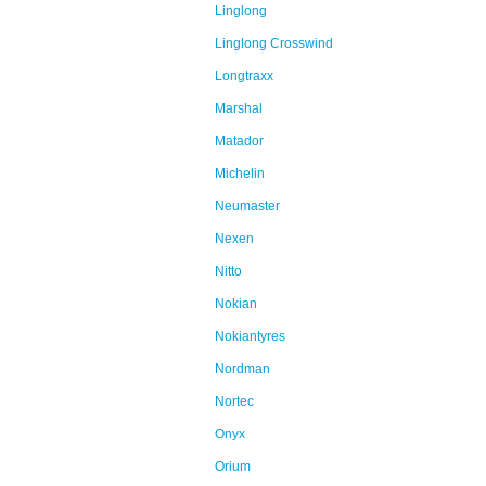
Linglong
Linglong Crosswind
Longtraxx
Marshal
Matador
Michelin
Neumaster
Nexen
Nitto
Nokian
Nokiantyres
Nordman
Nortec
Onyx
Orium