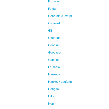
Fronway
Fulda
Generalрісђсѓрїрїр°Continental
Gislaved
Giti
Goodride
Goodtrip
Goodyear
Gripmax
Gt Radial
Hankook
Hankook Laufenn
Hengda
Hifly
Ikon