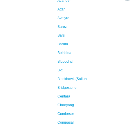
Atlander
Attar
Avatyre
Barez
Bars
Barum
Belshina
Bfgoodrich
Bkt
Blackhawk (Sailun Group Co., Ltd)
Bridgestone
Centara
Chaoyang
Comforser
Compasal