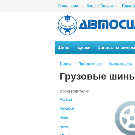
О компании
Заказ и Оплата
Гарант
Шины
Диски
Запись на шино
Главная
Производители
Грузовые шины
/
/
Грузовые шины
Производители:
Accelus
Advance
Anjie
Arivo