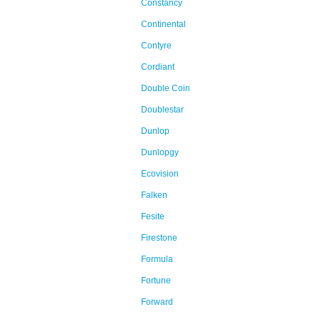
Constancy
Continental
Contyre
Cordiant
Double Coin
Doublestar
Dunlop
Dunlopgy
Ecovision
Falken
Fesite
Firestone
Formula
Fortune
Forward