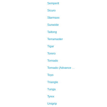
Semperit
Sicuro
Starmaxx
Sunwide
Taitong
Terramaster
Tigar
Torero
Tornado
Tornado (Advance Holdings)
Toyo
Triangle
Tunga
Tyrex
Unigrip