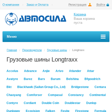
О компании
Заказ и Оплата
Регистрация
Войти
Гарантии
Вакансии
Цены на шиномонтаж
Корзина
Ваша корзина
пуста
Меню
Главная
Производители
Грузовые шины
Longtraxx
/
/
/
Грузовые шины Longtraxx
Accelus
Advance
Anjie
Arivo
Atlander
Attar
Avatyre
Barez
Bars
Barum
Belshina
Bfgoodrich
Bkt
Blackhawk (Sailun Group Co., Ltd)
Bridgestone
Centara
Chaoyang
Comforser
Compasal
Constancy
Continental
Contyre
Cordiant
Double Coin
Doublestar
Dunlop
Dunlopgy
Ecovision
Falken
Fesite
Firestone
Formula