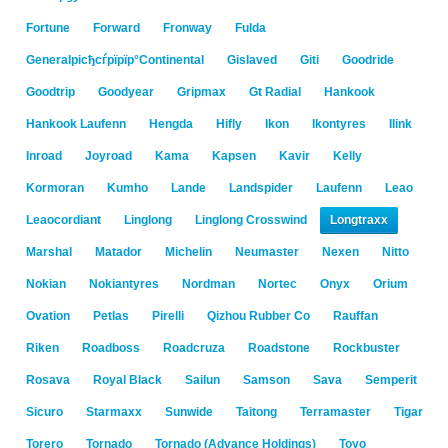
Fortune
Forward
Fronway
Fulda
Generalрісђсѓрїрїр°Continental
Gislaved
Giti
Goodride
Goodtrip
Goodyear
Gripmax
Gt Radial
Hankook
Hankook Laufenn
Hengda
Hifly
Ikon
Ikontyres
Ilink
Inroad
Joyroad
Kama
Kapsen
Kavir
Kelly
Kormoran
Kumho
Lande
Landspider
Laufenn
Leao
Leaocordiant
Linglong
Linglong Crosswind
Longtraxx
Marshal
Matador
Michelin
Neumaster
Nexen
Nitto
Nokian
Nokiantyres
Nordman
Nortec
Onyx
Orium
Ovation
Petlas
Pirelli
Qizhou Rubber Co
Rauffan
Riken
Roadboss
Roadcruza
Roadstone
Rockbuster
Rosava
Royal Black
Sailun
Samson
Sava
Semperit
Sicuro
Starmaxx
Sunwide
Taitong
Terramaster
Tigar
Torero
Tornado
Tornado (Advance Holdings)
Toyo