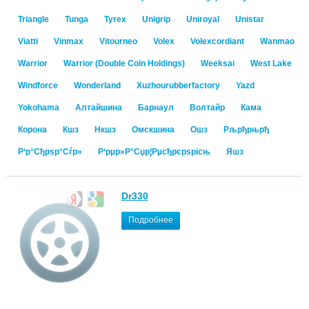
Triangle
Tunga
Tyrex
Unigrip
Uniroyal
Unistar
Viatti
Vinmax
Vitourneo
Volex
Volexcordiant
Wanmao
Warrior
Warrior (Double Coin Holdings)
Weeksai
West Lake
Windforce
Wonderland
Xuzhourubberfactory
Yazd
Yokohama
Алтайшина
Барнаул
Волтайр
Кама
Корона
Кшз
Нкшз
Омскшина
Ошз
Рљрђрњрђ
Р‘р°Сђрѕр°Сѓр»
Р‘рµр»Р°Сџр¦Рµсђрєрѕрісњ
Яшз
Dr330
Подробнее