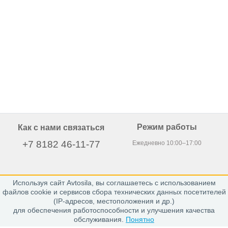
Режим работы
Как с нами связаться
+7 8182 46-11-77
Ежедневно 10:00–17:00
Используя сайт Avtosila, вы соглашаетесь с использованием
163020, г. Архангельск,
файлов cookie и сервисов сбора технических данных посетителей
пр. Никольский 15, офис 212
(IP-адресов, местоположения и др.)
для обеспечения работоспособности и улучшения качества
обслуживания.
Понятно
Каталог