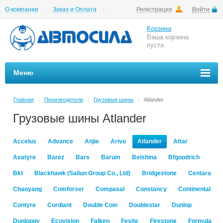
О компании
Заказ и Оплата
Регистрация
Войти
Гарантии
Вакансии
Цены на шиномонтаж
Корзина
Ваша корзина
пуста
Меню
Главная
Производители
Грузовые шины
Atlander
/
/
/
Грузовые шины Atlander
Accelus
Advance
Anjie
Arivo
Atlander
Attar
Avatyre
Barez
Bars
Barum
Belshina
Bfgoodrich
Bkt
Blackhawk (Sailun Group Co., Ltd)
Bridgestone
Centara
Chaoyang
Comforser
Compasal
Constancy
Continental
Contyre
Cordiant
Double Coin
Doublestar
Dunlop
Dunlopgy
Ecovision
Falken
Fesite
Firestone
Formula