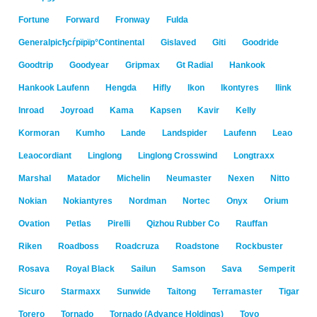
Fortune
Forward
Fronway
Fulda
Generalрісђсѓрїрїр°Continental
Gislaved
Giti
Goodride
Goodtrip
Goodyear
Gripmax
Gt Radial
Hankook
Hankook Laufenn
Hengda
Hifly
Ikon
Ikontyres
Ilink
Inroad
Joyroad
Kama
Kapsen
Kavir
Kelly
Kormoran
Kumho
Lande
Landspider
Laufenn
Leao
Leaocordiant
Linglong
Linglong Crosswind
Longtraxx
Marshal
Matador
Michelin
Neumaster
Nexen
Nitto
Nokian
Nokiantyres
Nordman
Nortec
Onyx
Orium
Ovation
Petlas
Pirelli
Qizhou Rubber Co
Rauffan
Riken
Roadboss
Roadcruza
Roadstone
Rockbuster
Rosava
Royal Black
Sailun
Samson
Sava
Semperit
Sicuro
Starmaxx
Sunwide
Taitong
Terramaster
Tigar
Torero
Tornado
Tornado (Advance Holdings)
Toyo