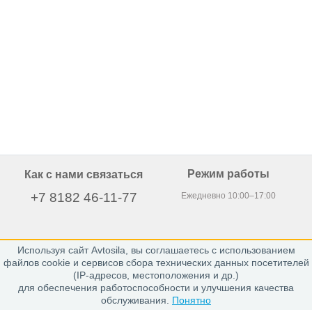
Режим работы
Как с нами связаться
+7 8182 46-11-77
Ежедневно 10:00–17:00
Используя сайт Avtosila, вы соглашаетесь с использованием
163020, г. Архангельск,
файлов cookie и сервисов сбора технических данных посетителей
пр. Никольский 15, офис 212
(IP-адресов, местоположения и др.)
для обеспечения работоспособности и улучшения качества
обслуживания.
Понятно
Каталог