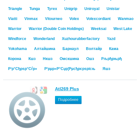
Triangle
Tunga
Tyrex
Unigrip
Uniroyal
Unistar
Viatti
Vinmax
Vitourneo
Volex
Volexcordiant
Wanmao
Warrior
Warrior (Double Coin Holdings)
Weeksai
West Lake
Windforce
Wonderland
Xuzhourubberfactory
Yazd
Yokohama
Алтайшина
Барнаул
Волтайр
Кама
Корона
Кшз
Нкшз
Омскшина
Ошз
Рљрђрњрђ
Р‘р°Сђрѕр°Сѓр»
Р‘рµр»Р°Сџр¦Рµсђрєрѕрісњ
Яшз
Atl269 Plus
Подробнее