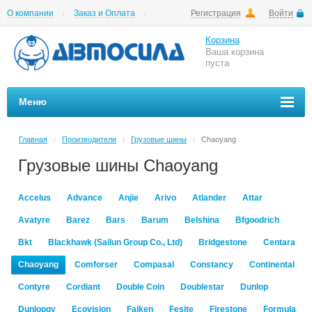
О компании
Заказ и Оплата
Регистрация
Войти
Гарантии
Вакансии
Цены на шиномонтаж
Корзина
Ваша корзина
пуста
Меню
Главная
Производители
Грузовые шины
Chaoyang
/
/
/
Грузовые шины Chaoyang
Accelus
Advance
Anjie
Arivo
Atlander
Attar
Avatyre
Barez
Bars
Barum
Belshina
Bfgoodrich
Bkt
Blackhawk (Sailun Group Co., Ltd)
Bridgestone
Centara
Chaoyang
Comforser
Compasal
Constancy
Continental
Contyre
Cordiant
Double Coin
Doublestar
Dunlop
Dunlopgy
Ecovision
Falken
Fesite
Firestone
Formula