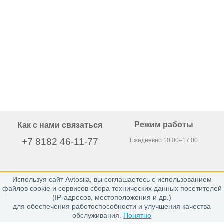
Режим работы
Как с нами связаться
+7 8182 46-11-77
Ежедневно 10:00–17:00
Используя сайт Avtosila, вы соглашаетесь с использованием
163020, г. Архангельск,
файлов cookie и сервисов сбора технических данных посетителей
пр. Никольский 15, офис 212
(IP-адресов, местоположения и др.)
для обеспечения работоспособности и улучшения качества
обслуживания.
Понятно
Каталог