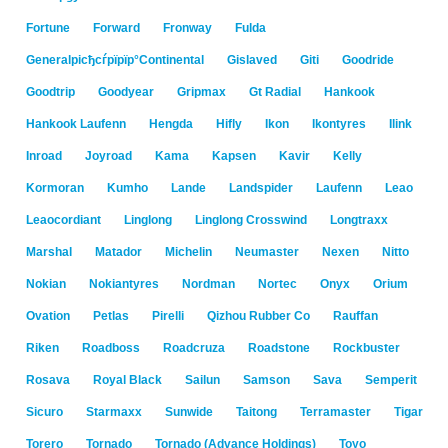
Fortune
Forward
Fronway
Fulda
Generalрісђсѓрїрїр°Continental
Gislaved
Giti
Goodride
Goodtrip
Goodyear
Gripmax
Gt Radial
Hankook
Hankook Laufenn
Hengda
Hifly
Ikon
Ikontyres
Ilink
Inroad
Joyroad
Kama
Kapsen
Kavir
Kelly
Kormoran
Kumho
Lande
Landspider
Laufenn
Leao
Leaocordiant
Linglong
Linglong Crosswind
Longtraxx
Marshal
Matador
Michelin
Neumaster
Nexen
Nitto
Nokian
Nokiantyres
Nordman
Nortec
Onyx
Orium
Ovation
Petlas
Pirelli
Qizhou Rubber Co
Rauffan
Riken
Roadboss
Roadcruza
Roadstone
Rockbuster
Rosava
Royal Black
Sailun
Samson
Sava
Semperit
Sicuro
Starmaxx
Sunwide
Taitong
Terramaster
Tigar
Torero
Tornado
Tornado (Advance Holdings)
Toyo