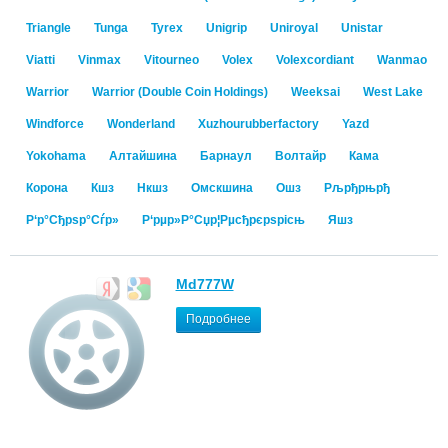
Triangle
Tunga
Tyrex
Unigrip
Uniroyal
Unistar
Viatti
Vinmax
Vitourneo
Volex
Volexcordiant
Wanmao
Warrior
Warrior (Double Coin Holdings)
Weeksai
West Lake
Windforce
Wonderland
Xuzhourubberfactory
Yazd
Yokohama
Алтайшина
Барнаул
Волтайр
Кама
Корона
Кшз
Нкшз
Омскшина
Ошз
Рљрђрњрђ
Р‘р°Сђрѕр°Сѓр»
Р‘рµр»Р°Сџр¦Рµсђрєрѕрісњ
Яшз
Md777W
Подробнее