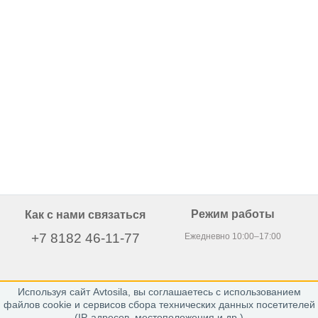
Режим работы
Как с нами связаться
+7 8182 46-11-77
Ежедневно 10:00–17:00
Используя сайт Avtosila, вы соглашаетесь с использованием
163020, г. Архангельск,
файлов cookie и сервисов сбора технических данных посетителей
пр. Никольский 15, офис 212
(IP-адресов, местоположения и др.)