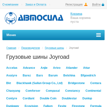
О компании
Заказ и Оплата
Регистрация
Войти
Гарантии
Вакансии
Цены на шиномонтаж
Корзина
Ваша корзина
пуста
Меню
Главная
Производители
Грузовые шины
Joyroad
/
/
/
Грузовые шины Joyroad
Accelus
Advance
Anjie
Arivo
Atlander
Attar
Avatyre
Barez
Bars
Barum
Belshina
Bfgoodrich
Bkt
Blackhawk (Sailun Group Co., Ltd)
Bridgestone
Centara
Chaoyang
Comforser
Compasal
Constancy
Continental
Contyre
Cordiant
Double Coin
Doublestar
Dunlop
Dunlopgy
Ecovision
Falken
Fesite
Firestone
Formula