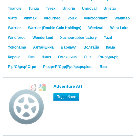
Triangle
Tunga
Tyrex
Unigrip
Uniroyal
Unistar
Viatti
Vinmax
Vitourneo
Volex
Volexcordiant
Wanmao
Warrior
Warrior (Double Coin Holdings)
Weeksai
West Lake
Windforce
Wonderland
Xuzhourubberfactory
Yazd
Yokohama
Алтайшина
Барнаул
Волтайр
Кама
Корона
Кшз
Нкшз
Омскшина
Ошз
Рљрђрњрђ
Р‘р°Сђрѕр°Сѓр»
Р‘рµр»Р°Сџр¦Рµсђрєрѕрісњ
Яшз
Adventure A/T
Подробнее