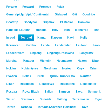
Fortune
Forward
Fronway
Fulda
Generalрісђсѓрїрїр°Continental
Gislaved
Giti
Goodride
Goodtrip
Goodyear
Gripmax
Gt Radial
Hankook
Hankook Laufenn
Hengda
Hifly
Ikon
Ikontyres
Ilink
Inroad
Joyroad
Kama
Kapsen
Kavir
Kelly
Kormoran
Kumho
Lande
Landspider
Laufenn
Leao
Leaocordiant
Linglong
Linglong Crosswind
Longtraxx
Marshal
Matador
Michelin
Neumaster
Nexen
Nitto
Nokian
Nokiantyres
Nordman
Nortec
Onyx
Orium
Ovation
Petlas
Pirelli
Qizhou Rubber Co
Rauffan
Riken
Roadboss
Roadcruza
Roadstone
Rockbuster
Rosava
Royal Black
Sailun
Samson
Sava
Semperit
Sicuro
Starmaxx
Sunwide
Taitong
Terramaster
Tigar
Torero
Tornado
Tornado (Advance Holdings)
Toyo