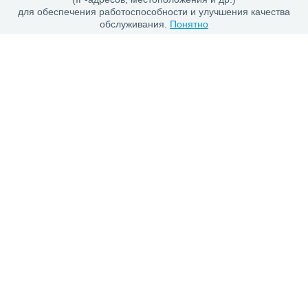
для обеспечения работоспособности и улучшения качества
обслуживания.
Понятно
Каталог
Шины
Диски
Покупателю
Проверить заказ
Гарантии
Заказ и Оплата
Положение об обработке персональных данных
О магазине
О компании
Контакты
Сеть шинных центров «Автосила» © 1996-2025