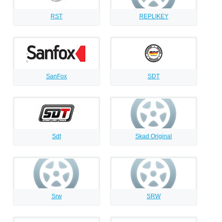
RST
RЕPLIKEY
SanFox
SDT
Sdt
Skad Original
Srw
SRW