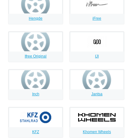
Hengde
iFree
Ifree Original
IJI
Inch
Jantsa
KFZ
Khomen Wheels