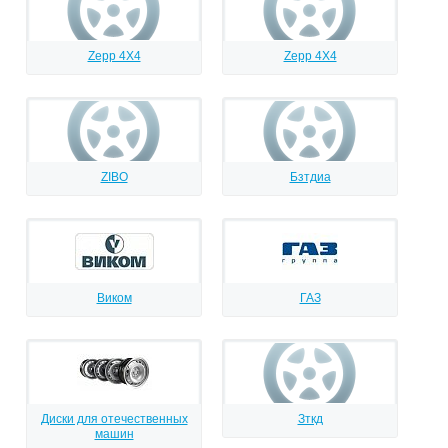
Zepp 4X4
Zepp 4Х4
ZIBO
Бзтдиа
Виком
ГАЗ
Диски для отечественных
Зткд
машин