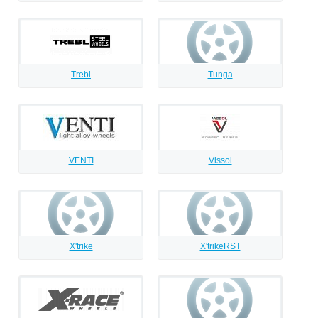
Trebl
Tunga
VENTI
Vissol
X'trike
X'trikeRST