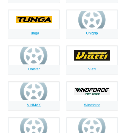
Tunga
Unigrip
Unistar
Viatti
VINMAX
Windforce