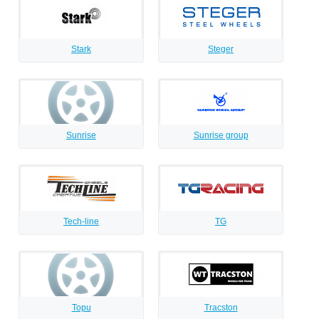
Stark
Steger
Sunrise
Sunrise group
Tech-line
TG
Topu
Tracston