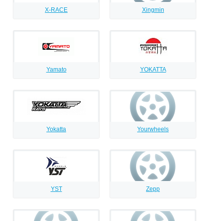
X-RACE
Xingmin
Yamato
YOKATTA
Yokatta
Yourwheels
YST
Zepp