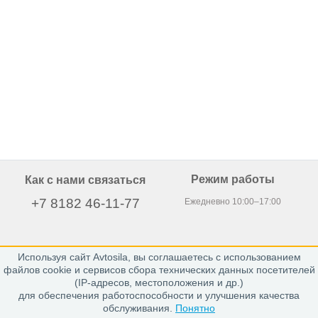
Режим работы
Как с нами связаться
+7 8182 46-11-77
Ежедневно 10:00–17:00
Используя сайт Avtosila, вы соглашаетесь с использованием
163020, г. Архангельск,
файлов cookie и сервисов сбора технических данных посетителей
пр. Никольский 15, офис 212
(IP-адресов, местоположения и др.)
для обеспечения работоспособности и улучшения качества
обслуживания.
Понятно
Каталог