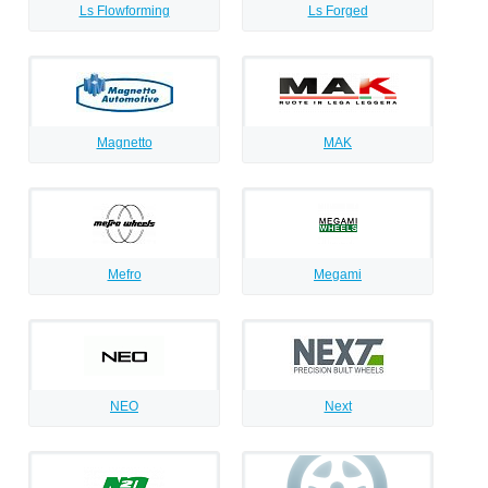
Ls Flowforming
Ls Forged
Magnetto
MAK
Mefro
Megami
NEO
Next