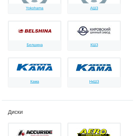
Yokohama
АШЗ
Белшина
КШЗ
Кама
НкШЗ
Диски