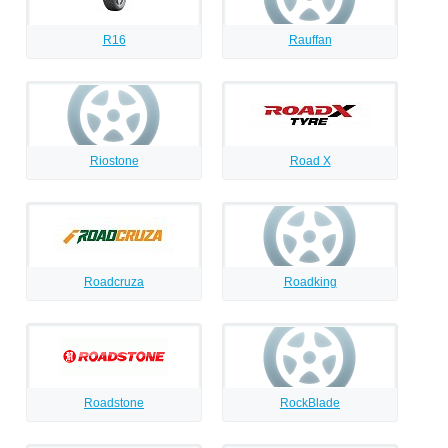
R16
Rauffan
Riostone
Road X
Roadcruza
Roadking
Roadstone
RockBlade