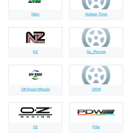
Nitro
Nokian Tyres
NZ
Nz_Россия
Off-Road Wheels
ORW
Oz
Pdw