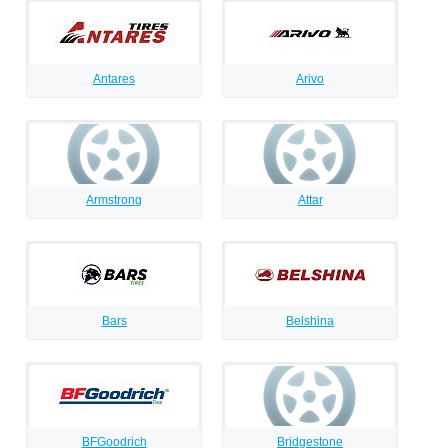
Antares
Arivo
Armstrong
Attar
Bars
Belshina
BFGoodrich
Bridgestone