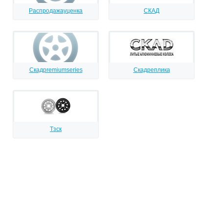
Распродажауценка
СКАД
Скадpremiumseries
Скадреплика
Тзск