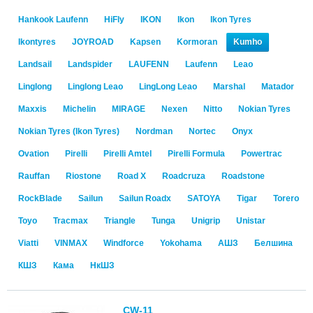
Hankook Laufenn
HiFly
IKON
Ikon
Ikon Tyres
Ikontyres
JOYROAD
Kapsen
Kormoran
Kumho
Landsail
Landspider
LAUFENN
Laufenn
Leao
Linglong
Linglong Leao
LingLong Leao
Marshal
Matador
Maxxis
Michelin
MIRAGE
Nexen
Nitto
Nokian Tyres
Nokian Tyres (Ikon Tyres)
Nordman
Nortec
Onyx
Ovation
Pirelli
Pirelli Amtel
Pirelli Formula
Powertrac
Rauffan
Riostone
Road X
Roadcruza
Roadstone
RockBlade
Sailun
Sailun Roadx
SATOYA
Tigar
Torero
Toyo
Tracmax
Triangle
Tunga
Unigrip
Unistar
Viatti
VINMAX
Windforce
Yokohama
АШЗ
Белшина
КШЗ
Кама
НкШЗ
CW-11