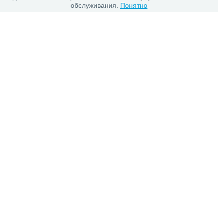
обслуживания.
Понятно
Каталог
Шины
Диски
Покупателю
Проверить заказ
Гарантии
Заказ и Оплата
Положение об обработке персональных данных
О магазине
О компании
Контакты
Сеть шинных центров «Автосила» © 1996-2025