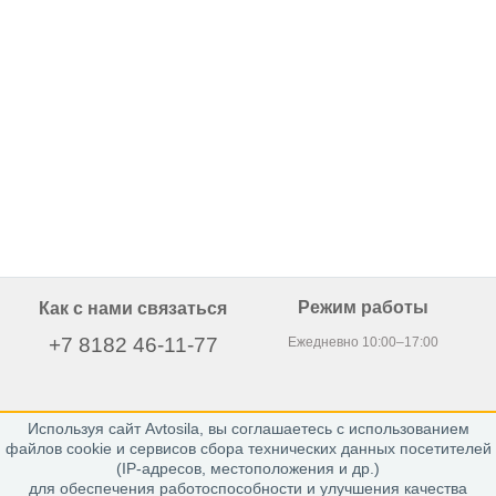
Режим работы
Как с нами связаться
+7 8182 46-11-77
Ежедневно 10:00–17:00
Используя сайт Avtosila, вы соглашаетесь с использованием
163020, г. Архангельск,
файлов cookie и сервисов сбора технических данных посетителей
пр. Никольский 15, офис 212
(IP-адресов, местоположения и др.)
для обеспечения работоспособности и улучшения качества