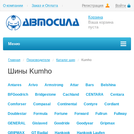
О компании
Заказ и Оплата
Регистрация
Войти
Гарантии
Вакансии
Цены на шиномонтаж
Корзина
Ваша корзина
пуста
Меню
Главная
Производители
Каталог шин
Kumho
/
/
/
Шины Kumho
Antares
Arivo
Armstrong
Attar
Bars
Belshina
BFGoodrich
Bridgestone
Cachland
CENTARA
Centara
Comforser
Compasal
Continental
Contyre
Cordiant
Doublestar
Formula
Fortune
Forward
Fullrun
Fullway
GENERAL
Gislaved
Goodride
Goodyear
Gripmax
GRIPMAX
GT Radial
Hankook
Hankook Laufen