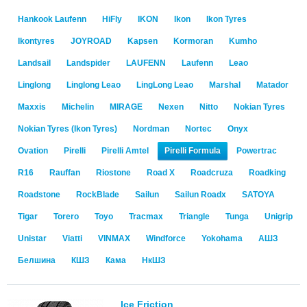
Hankook Laufenn
HiFly
IKON
Ikon
Ikon Tyres
Ikontyres
JOYROAD
Kapsen
Kormoran
Kumho
Landsail
Landspider
LAUFENN
Laufenn
Leao
Linglong
Linglong Leao
LingLong Leao
Marshal
Matador
Maxxis
Michelin
MIRAGE
Nexen
Nitto
Nokian Tyres
Nokian Tyres (Ikon Tyres)
Nordman
Nortec
Onyx
Ovation
Pirelli
Pirelli Amtel
Pirelli Formula
Powertrac
R16
Rauffan
Riostone
Road X
Roadcruza
Roadking
Roadstone
RockBlade
Sailun
Sailun Roadx
SATOYA
Tigar
Torero
Toyo
Tracmax
Triangle
Tunga
Unigrip
Unistar
Viatti
VINMAX
Windforce
Yokohama
АШЗ
Белшина
КШЗ
Кама
НкШЗ
Ice Friction