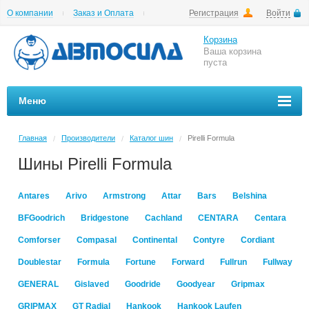
О компании
Заказ и Оплата
Регистрация
Войти
Гарантии
Вакансии
Цены на шиномонтаж
Корзина
Ваша корзина
пуста
Меню
Главная
Производители
Каталог шин
Pirelli Formula
/
/
/
Шины Pirelli Formula
Antares
Arivo
Armstrong
Attar
Bars
Belshina
BFGoodrich
Bridgestone
Cachland
CENTARA
Centara
Comforser
Compasal
Continental
Contyre
Cordiant
Doublestar
Formula
Fortune
Forward
Fullrun
Fullway
GENERAL
Gislaved
Goodride
Goodyear
Gripmax
GRIPMAX
GT Radial
Hankook
Hankook Laufen