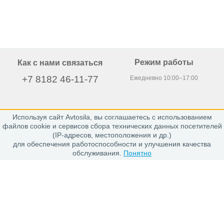
Режим работы
Как с нами связаться
+7 8182 46-11-77
Ежедневно 10:00–17:00
Используя сайт Avtosila, вы соглашаетесь с использованием
163020, г. Архангельск,
файлов cookie и сервисов сбора технических данных посетителей
пр. Никольский 15, офис 212
(IP-адресов, местоположения и др.)
для обеспечения работоспособности и улучшения качества
обслуживания.
Понятно
Каталог
Шины
Диски
Покупателю