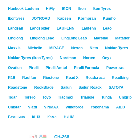
Hankook Laufenn
HiFly
IKON
Ikon
Ikon Tyres
Ikontyres
JOYROAD
Kapsen
Kormoran
Kumho
Landsail
Landspider
LAUFENN
Laufenn
Leao
Linglong
Linglong Leao
LingLong Leao
Marshal
Matador
Maxxis
Michelin
MIRAGE
Nexen
Nitto
Nokian Tyres
Nokian Tyres (Ikon Tyres)
Nordman
Nortec
Onyx
Ovation
Pirelli
Pirelli Amtel
Pirelli Formula
Powertrac
R16
Rauffan
Riostone
Road X
Roadcruza
Roadking
Roadstone
RockBlade
Sailun
Sailun Roadx
SATOYA
Tigar
Torero
Toyo
Tracmax
Triangle
Tunga
Unigrip
Unistar
Viatti
VINMAX
Windforce
Yokohama
АШЗ
Белшина
КШЗ
Кама
НкШЗ
CH-268