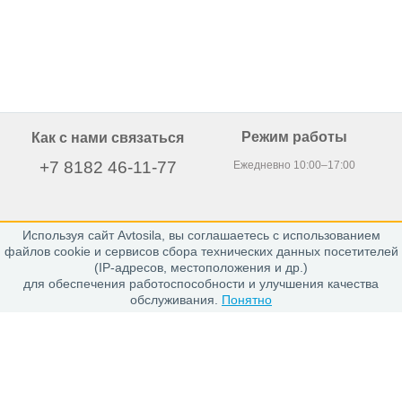
Режим работы
Как с нами связаться
+7 8182 46-11-77
Ежедневно 10:00–17:00
Используя сайт Avtosila, вы соглашаетесь с использованием
163020, г. Архангельск,
файлов cookie и сервисов сбора технических данных посетителей
пр. Никольский 15, офис 212
(IP-адресов, местоположения и др.)
для обеспечения работоспособности и улучшения качества
обслуживания.
Понятно
Каталог
Шины
Диски