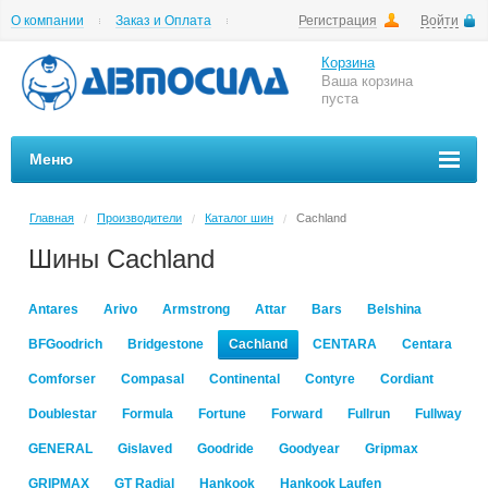
О компании
Заказ и Оплата
Регистрация
Войти
Гарантии
Вакансии
Цены на шиномонтаж
Корзина
Ваша корзина
пуста
Меню
Главная
Производители
Каталог шин
Cachland
/
/
/
Шины Cachland
Antares
Arivo
Armstrong
Attar
Bars
Belshina
BFGoodrich
Bridgestone
Cachland
CENTARA
Centara
Comforser
Compasal
Continental
Contyre
Cordiant
Doublestar
Formula
Fortune
Forward
Fullrun
Fullway
GENERAL
Gislaved
Goodride
Goodyear
Gripmax
GRIPMAX
GT Radial
Hankook
Hankook Laufen