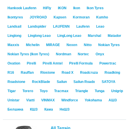
Hankook Laufenn
HiFly
IKON
Ikon
Ikon Tyres
Ikontyres
JOYROAD
Kapsen
Kormoran
Kumho
Landsail
Landspider
LAUFENN
Laufenn
Leao
Linglong
Linglong Leao
LingLong Leao
Marshal
Matador
Maxxis
Michelin
MIRAGE
Nexen
Nitto
Nokian Tyres
Nokian Tyres (Ikon Tyres)
Nordman
Nortec
Onyx
Ovation
Pirelli
Pirelli Amtel
Pirelli Formula
Powertrac
R16
Rauffan
Riostone
Road X
Roadcruza
Roadking
Roadstone
RockBlade
Sailun
Sailun Roadx
SATOYA
Tigar
Torero
Toyo
Tracmax
Triangle
Tunga
Unigrip
Unistar
Viatti
VINMAX
Windforce
Yokohama
АШЗ
Белшина
КШЗ
Кама
НкШЗ
All Terrain