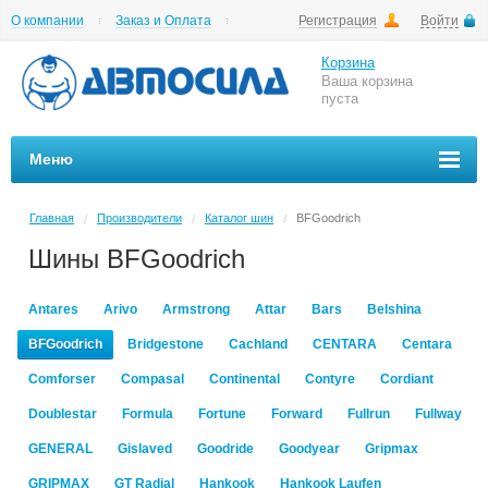
О компании
Заказ и Оплата
Регистрация
Войти
Гарантии
Вакансии
Цены на шиномонтаж
Корзина
Ваша корзина
пуста
Меню
Главная
Производители
Каталог шин
BFGoodrich
/
/
/
Шины BFGoodrich
Antares
Arivo
Armstrong
Attar
Bars
Belshina
BFGoodrich
Bridgestone
Cachland
CENTARA
Centara
Comforser
Compasal
Continental
Contyre
Cordiant
Doublestar
Formula
Fortune
Forward
Fullrun
Fullway
GENERAL
Gislaved
Goodride
Goodyear
Gripmax
GRIPMAX
GT Radial
Hankook
Hankook Laufen