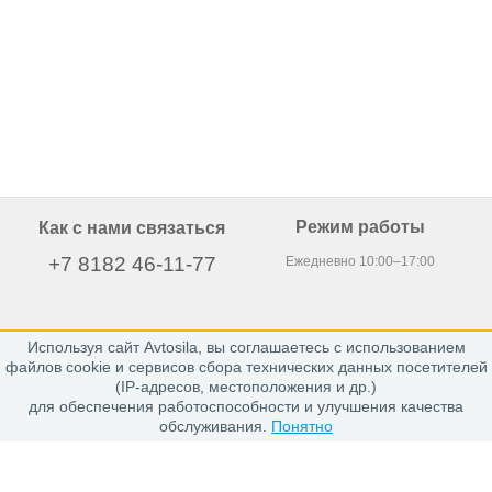
Режим работы
Как с нами связаться
+7 8182 46-11-77
Ежедневно 10:00–17:00
Используя сайт Avtosila, вы соглашаетесь с использованием
163020, г. Архангельск,
файлов cookie и сервисов сбора технических данных посетителей
пр. Никольский 15, офис 212
(IP-адресов, местоположения и др.)
для обеспечения работоспособности и улучшения качества
обслуживания.
Понятно
Каталог
Шины
Диски