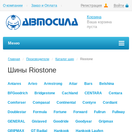
О компании
Заказ и Оплата
Регистрация
Войти
Гарантии
Вакансии
Цены на шиномонтаж
Корзина
Ваша корзина
пуста
Меню
Главная
Производители
Каталог шин
Riostone
/
/
/
Шины Riostone
Antares
Arivo
Armstrong
Attar
Bars
Belshina
BFGoodrich
Bridgestone
Cachland
CENTARA
Centara
Comforser
Compasal
Continental
Contyre
Cordiant
Doublestar
Formula
Fortune
Forward
Fullrun
Fullway
GENERAL
Gislaved
Goodride
Goodyear
Gripmax
GRIPMAX
GT Radial
Hankook
Hankook Laufen