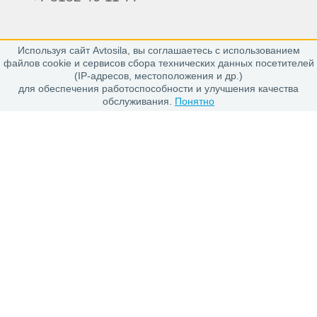
Используя сайт Avtosila, вы соглашаетесь с использованием
163020, г. Архангельск,
файлов cookie и сервисов сбора технических данных посетителей
пр. Никольский 15, офис 212
(IP-адресов, местоположения и др.)
для обеспечения работоспособности и улучшения качества
обслуживания.
Понятно
Каталог
Шины
Диски
Покупателю
Проверить заказ
Гарантии
Заказ и Оплата
Положение об обработке персональных данных
О магазине
О компании