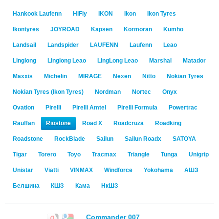
Hankook Laufenn
HiFly
IKON
Ikon
Ikon Tyres
Ikontyres
JOYROAD
Kapsen
Kormoran
Kumho
Landsail
Landspider
LAUFENN
Laufenn
Leao
Linglong
Linglong Leao
LingLong Leao
Marshal
Matador
Maxxis
Michelin
MIRAGE
Nexen
Nitto
Nokian Tyres
Nokian Tyres (Ikon Tyres)
Nordman
Nortec
Onyx
Ovation
Pirelli
Pirelli Amtel
Pirelli Formula
Powertrac
Rauffan
Riostone
Road X
Roadcruza
Roadking
Roadstone
RockBlade
Sailun
Sailun Roadx
SATOYA
Tigar
Torero
Toyo
Tracmax
Triangle
Tunga
Unigrip
Unistar
Viatti
VINMAX
Windforce
Yokohama
АШЗ
Белшина
КШЗ
Кама
НкШЗ
Commander 007