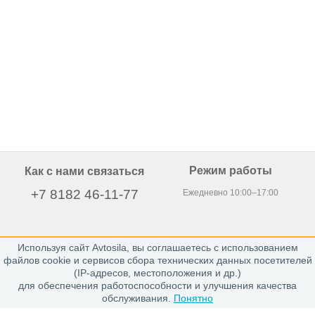
Режим работы
Как с нами связаться
+7 8182 46-11-77
Ежедневно 10:00–17:00
Используя сайт Avtosila, вы соглашаетесь с использованием
163020, г. Архангельск,
файлов cookie и сервисов сбора технических данных посетителей
пр. Никольский 15, офис 212
(IP-адресов, местоположения и др.)
для обеспечения работоспособности и улучшения качества
обслуживания.
Понятно
Каталог