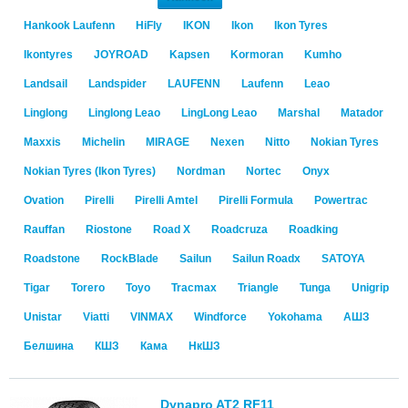
Hankook Laufenn
HiFly
IKON
Ikon
Ikon Tyres
Ikontyres
JOYROAD
Kapsen
Kormoran
Kumho
Landsail
Landspider
LAUFENN
Laufenn
Leao
Linglong
Linglong Leao
LingLong Leao
Marshal
Matador
Maxxis
Michelin
MIRAGE
Nexen
Nitto
Nokian Tyres
Nokian Tyres (Ikon Tyres)
Nordman
Nortec
Onyx
Ovation
Pirelli
Pirelli Amtel
Pirelli Formula
Powertrac
Rauffan
Riostone
Road X
Roadcruza
Roadking
Roadstone
RockBlade
Sailun
Sailun Roadx
SATOYA
Tigar
Torero
Toyo
Tracmax
Triangle
Tunga
Unigrip
Unistar
Viatti
VINMAX
Windforce
Yokohama
АШЗ
Белшина
КШЗ
Кама
НкШЗ
Dynapro AT2 RF11