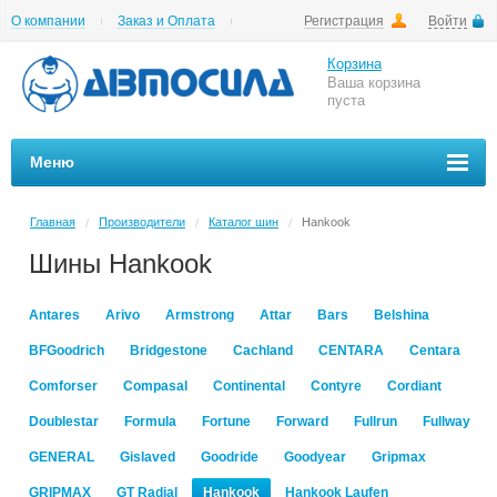
О компании
Заказ и Оплата
Регистрация
Войти
Гарантии
Вакансии
Цены на шиномонтаж
Корзина
Ваша корзина
пуста
Меню
Главная
Производители
Каталог шин
Hankook
/
/
/
Шины Hankook
Antares
Arivo
Armstrong
Attar
Bars
Belshina
BFGoodrich
Bridgestone
Cachland
CENTARA
Centara
Comforser
Compasal
Continental
Contyre
Cordiant
Doublestar
Formula
Fortune
Forward
Fullrun
Fullway
GENERAL
Gislaved
Goodride
Goodyear
Gripmax
GRIPMAX
GT Radial
Hankook
Hankook Laufen