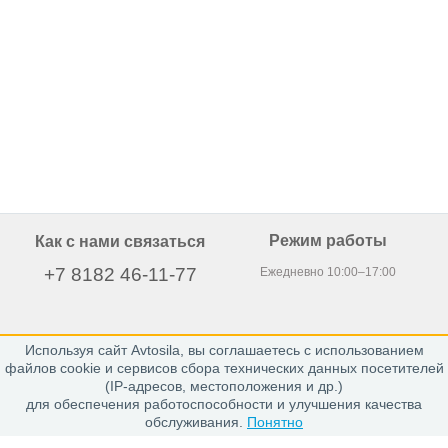
Режим работы
Как с нами связаться
+7 8182 46-11-77
Ежедневно 10:00–17:00
Используя сайт Avtosila, вы соглашаетесь с использованием
163020, г. Архангельск,
файлов cookie и сервисов сбора технических данных посетителей
пр. Никольский 15, офис 212
(IP-адресов, местоположения и др.)
для обеспечения работоспособности и улучшения качества
обслуживания.
Понятно
Каталог