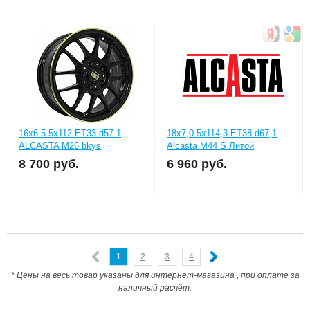
16x6.5 5x112 ET33 d57.1
18x7,0 5x114,3 ET38 d67,1
ALCASTA M26 bkys
Alcasta M44 S Литой
8 700
руб.
6 960
руб.
1
2
3
4
* Цены на весь товар указаны для интернет-магазина , при оплате за
наличный расчёт.