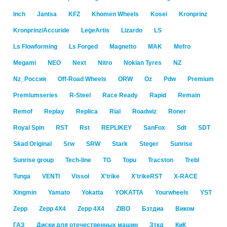
Inch
Jantsa
KFZ
Khomen Wheels
Kosei
Kronprinz
Kronprinz/Accuride
LegeArtis
Lizardo
LS
Ls Flowforming
Ls Forged
Magnetto
MAK
Mefro
Megami
NEO
Next
Nitro
Nokian Tyres
NZ
Nz_Россия
Off-Road Wheels
ORW
Oz
Pdw
Premium
Premiumseries
R-Steel
Race Ready
Rapid
Remain
Remof
Replay
Replica
Rial
Roadwiz
Roner
Royal Spin
RST
Rst
RЕPLIKEY
SanFox
Sdt
SDT
Skad Original
Srw
SRW
Stark
Steger
Sunrise
Sunrise group
Tech-line
TG
Topu
Tracston
Trebl
Tunga
VENTI
Vissol
X'trike
X'trikeRST
X-RACE
Xingmin
Yamato
Yokatta
YOKATTA
Yourwheels
YST
Zepp
Zepp 4X4
Zepp 4Х4
ZIBO
Бзтдиа
Виком
ГАЗ
Диски для отечественных машин
Зткд
КиК