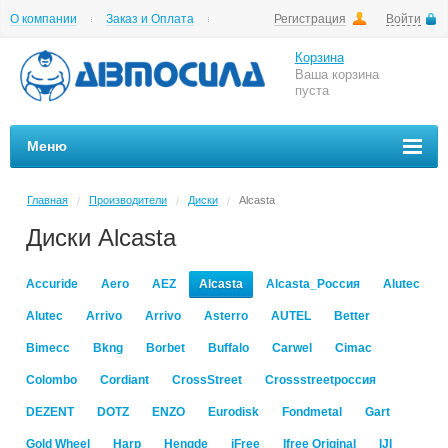
О компании
Заказ и Оплата
Регистрация
Войти
Гарантии
Вакансии
Цены на шиномонтаж
Корзина
Ваша корзина
пуста
Меню
Главная
Производители
Диски
Alcasta
/
/
/
Диски Alcasta
Accuride
Aero
AEZ
Alcasta
Alcasta_Россия
Alutec
Alutec
Arrivo
Arrivo
Asterro
AUTEL
Better
Bimecc
Bkng
Borbet
Buffalo
Carwel
Cimac
Colombo
Cordiant
CrossStreet
Crossstreetроссия
DEZENT
DOTZ
ENZO
Eurodisk
Fondmetal
Gart
Gold Wheel
Harp
Hengde
iFree
Ifree Original
IJI