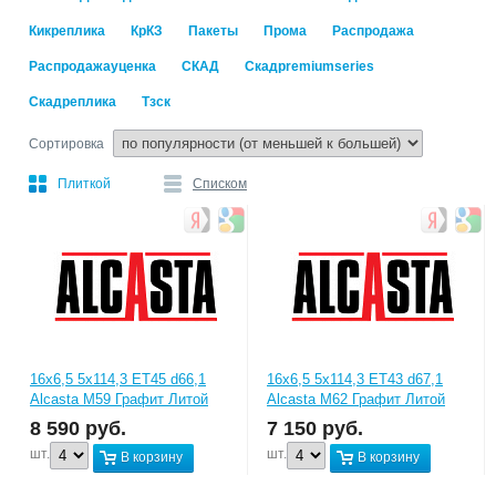
Кикреплика
КрКЗ
Пакеты
Прома
Распродажа
Распродажауценка
СКАД
Скадpremiumseries
Скадреплика
Тзск
Сортировка
Плиткой
Списком
16x6,5 5x114,3 ET45 d66,1
16x6,5 5x114,3 ET43 d67,1
Alcasta М59 Графит Литой
Alcasta M62 Графит Литой
8 590
руб.
7 150
руб.
шт.
шт.
В корзину
В корзину