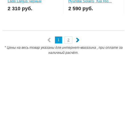
Lada Largus черный
Hyundai Solaris, Kia Rio...
2 310
руб.
2 590
руб.
1
2
* Цены на весь товар указаны для интернет-магазина , при оплате за
наличный расчёт.