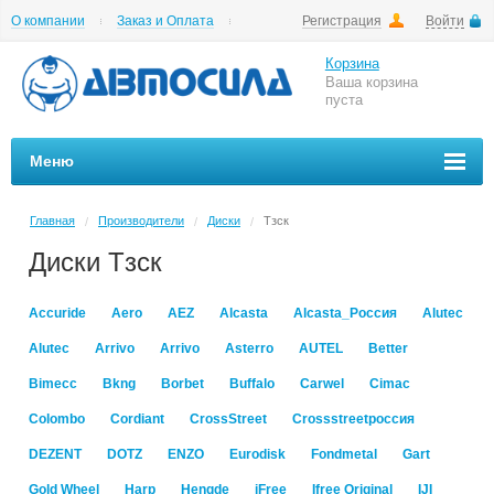
О компании
Заказ и Оплата
Регистрация
Войти
Гарантии
Вакансии
Цены на шиномонтаж
Корзина
Ваша корзина
пуста
Меню
Главная
Производители
Диски
Тзск
/
/
/
Диски Тзск
Accuride
Aero
AEZ
Alcasta
Alcasta_Россия
Alutec
Alutec
Arrivo
Arrivo
Asterro
AUTEL
Better
Bimecc
Bkng
Borbet
Buffalo
Carwel
Cimac
Colombo
Cordiant
CrossStreet
Crossstreetроссия
DEZENT
DOTZ
ENZO
Eurodisk
Fondmetal
Gart
Gold Wheel
Harp
Hengde
iFree
Ifree Original
IJI