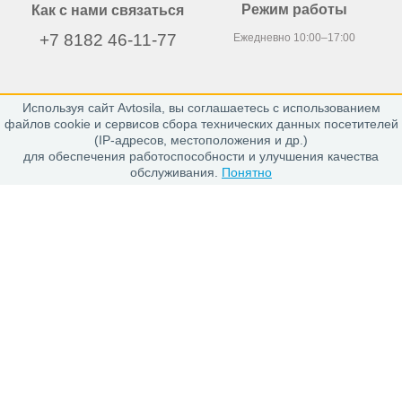
Режим работы
Как с нами связаться
+7 8182 46-11-77
Ежедневно 10:00–17:00
Используя сайт Avtosila, вы соглашаетесь с использованием
163020, г. Архангельск,
файлов cookie и сервисов сбора технических данных посетителей
пр. Никольский 15, офис 212
(IP-адресов, местоположения и др.)
для обеспечения работоспособности и улучшения качества
обслуживания.
Понятно
Каталог
Шины
Диски
Покупателю
Проверить заказ
Гарантии
Заказ и Оплата
Положение об обработке персональных данных