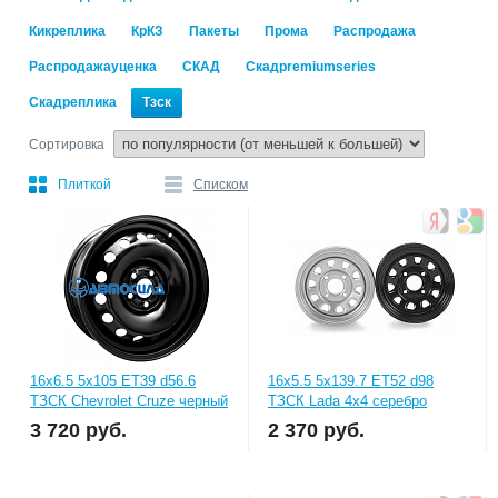
Кикреплика
КрКЗ
Пакеты
Прома
Распродажа
Распродажауценка
СКАД
Скадpremiumseries
Скадреплика
Тзск
Сортировка
Плиткой
Списком
16x6.5 5x105 ET39 d56.6
16x5.5 5x139.7 ET52 d98
ТЗСК Chevrolet Cruze черный
ТЗСК Lada 4x4 серебро
3 720
руб.
2 370
руб.