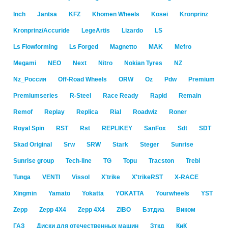
Inch
Jantsa
KFZ
Khomen Wheels
Kosei
Kronprinz
Kronprinz/Accuride
LegeArtis
Lizardo
LS
Ls Flowforming
Ls Forged
Magnetto
MAK
Mefro
Megami
NEO
Next
Nitro
Nokian Tyres
NZ
Nz_Россия
Off-Road Wheels
ORW
Oz
Pdw
Premium
Premiumseries
R-Steel
Race Ready
Rapid
Remain
Remof
Replay
Replica
Rial
Roadwiz
Roner
Royal Spin
RST
Rst
RЕPLIKEY
SanFox
Sdt
SDT
Skad Original
Srw
SRW
Stark
Steger
Sunrise
Sunrise group
Tech-line
TG
Topu
Tracston
Trebl
Tunga
VENTI
Vissol
X'trike
X'trikeRST
X-RACE
Xingmin
Yamato
Yokatta
YOKATTA
Yourwheels
YST
Zepp
Zepp 4X4
Zepp 4Х4
ZIBO
Бзтдиа
Виком
ГАЗ
Диски для отечественных машин
Зткд
КиК