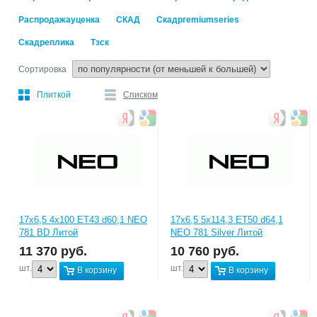
Распродажауценка
СКАД
Скадpremiumseries
Скадреплика
Тзск
Сортировка
Плиткой
Списком
17x6,5 4x100 ET43 d60,1 NEO
17x6,5 5x114,3 ET50 d64,1
781 BD Литой
NEO 781 Silver Литой
11 370
руб.
10 760
руб.
шт.
шт.
В корзину
В корзину