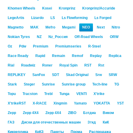
Khomen Wheels
Kosei
Kronprinz
Kronprinz/Accuride
LegeArtis
Lizardo
LS
Ls Flowforming
Ls Forged
Magnetto
MAK
Mefro
Megami
NEO
Next
Nitro
Nokian Tyres
NZ
Nz_Россия
Off-Road Wheels
ORW
Oz
Pdw
Premium
Premiumseries
R-Steel
Race Ready
Rapid
Remain
Remof
Replay
Replica
Rial
Roadwiz
Roner
Royal Spin
RST
Rst
RЕPLIKEY
SanFox
SDT
Skad Original
Srw
SRW
Stark
Steger
Sunrise
Sunrise group
Tech-line
TG
Topu
Tracston
Trebl
Tunga
VENTI
X'trike
X'trikeRST
X-RACE
Xingmin
Yamato
YOKATTA
YST
Zepp
Zepp 4X4
Zepp 4Х4
ZIBO
Бзтдиа
Виком
ГАЗ
Диски для отечественных машин
Зткд
КиК
Кикреплика
КрКЗ
Пакеты
Прома
Распродажа