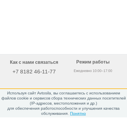
Режим работы
Как с нами связаться
+7 8182 46-11-77
Ежедневно 10:00–17:00
Используя сайт Avtosila, вы соглашаетесь с использованием
163020, г. Архангельск,
файлов cookie и сервисов сбора технических данных посетителей
пр. Никольский 15, офис 212
(IP-адресов, местоположения и др.)
для обеспечения работоспособности и улучшения качества
обслуживания.
Понятно
Каталог
Шины