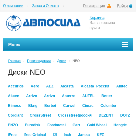
О компании
Заказ и Оплата
Регистрация
Войти
Гарантии
Вакансии
Цены на шиномонтаж
Корзина
Ваша корзина
пуста
Меню
Главная
Производители
Диски
NEO
/
/
/
Диски NEO
Accuride
Aero
AEZ
Alcasta
Alcasta_Россия
Alutec
Alutec
Arrivo
Arrivo
Asterro
AUTEL
Better
Bimecc
Bkng
Borbet
Carwel
Cimac
Colombo
Cordiant
CrossStreet
Crossstreetроссия
DEZENT
DOTZ
ENZO
Eurodisk
Fondmetal
Gart
Gold Wheel
Hengde
iFree
Ifree Original
IJI
Inch
Jantsa
KFZ