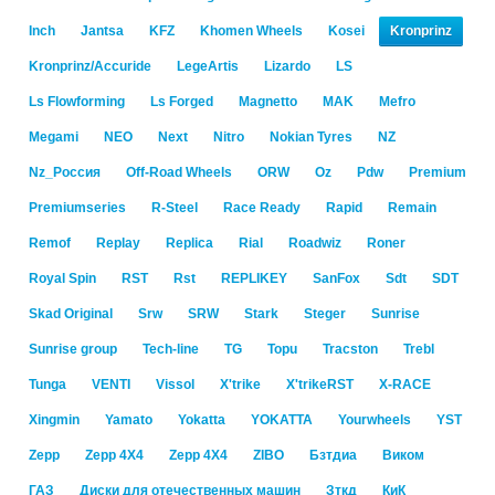
Inch
Jantsa
KFZ
Khomen Wheels
Kosei
Kronprinz
Kronprinz/Accuride
LegeArtis
Lizardo
LS
Ls Flowforming
Ls Forged
Magnetto
MAK
Mefro
Megami
NEO
Next
Nitro
Nokian Tyres
NZ
Nz_Россия
Off-Road Wheels
ORW
Oz
Pdw
Premium
Premiumseries
R-Steel
Race Ready
Rapid
Remain
Remof
Replay
Replica
Rial
Roadwiz
Roner
Royal Spin
RST
Rst
RЕPLIKEY
SanFox
Sdt
SDT
Skad Original
Srw
SRW
Stark
Steger
Sunrise
Sunrise group
Tech-line
TG
Topu
Tracston
Trebl
Tunga
VENTI
Vissol
X'trike
X'trikeRST
X-RACE
Xingmin
Yamato
Yokatta
YOKATTA
Yourwheels
YST
Zepp
Zepp 4X4
Zepp 4Х4
ZIBO
Бзтдиа
Виком
ГАЗ
Диски для отечественных машин
Зткд
КиК