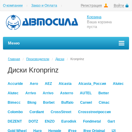
О компании
Заказ и Оплата
Регистрация
Войти
Гарантии
Вакансии
Цены на шиномонтаж
Корзина
Ваша корзина
пуста
Меню
Главная
Производители
Диски
Kronprinz
/
/
/
Диски Kronprinz
Accuride
Aero
AEZ
Alcasta
Alcasta_Россия
Alutec
Alutec
Arrivo
Arrivo
Asterro
AUTEL
Better
Bimecc
Bkng
Borbet
Buffalo
Carwel
Cimac
Colombo
Cordiant
CrossStreet
Crossstreetроссия
DEZENT
DOTZ
ENZO
Eurodisk
Fondmetal
Gart
Gold Wheel
Harp
Hengde
iFree
Ifree Original
IJI