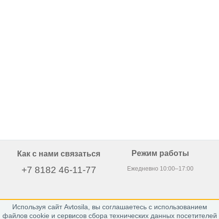
Режим работы
Как с нами связаться
+7 8182 46-11-77
Ежедневно 10:00–17:00
Используя сайт Avtosila, вы соглашаетесь с использованием
163020, г. Архангельск,
файлов cookie и сервисов сбора технических данных посетителей
пр. Никольский 15, офис 212