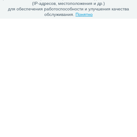
(IP-адресов, местоположения и др.)
для обеспечения работоспособности и улучшения качества
обслуживания.
Понятно
Каталог
Шины
Диски
Покупателю
Проверить заказ
Гарантии
Заказ и Оплата
Положение об обработке персональных данных
О магазине
О компании
Контакты