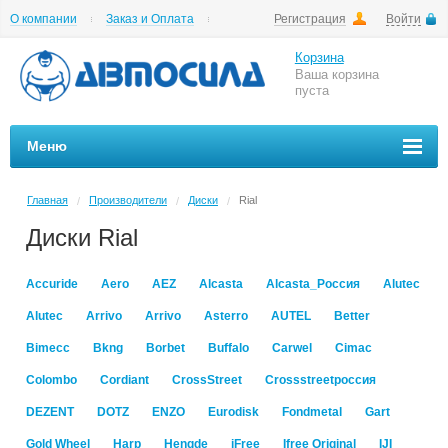
О компании
Заказ и Оплата
Регистрация
Войти
Гарантии
Вакансии
Цены на шиномонтаж
Корзина
Ваша корзина
пуста
Меню
Главная
Производители
Диски
Rial
/
/
/
Диски Rial
Accuride
Aero
AEZ
Alcasta
Alcasta_Россия
Alutec
Alutec
Arrivo
Arrivo
Asterro
AUTEL
Better
Bimecc
Bkng
Borbet
Buffalo
Carwel
Cimac
Colombo
Cordiant
CrossStreet
Crossstreetроссия
DEZENT
DOTZ
ENZO
Eurodisk
Fondmetal
Gart
Gold Wheel
Harp
Hengde
iFree
Ifree Original
IJI