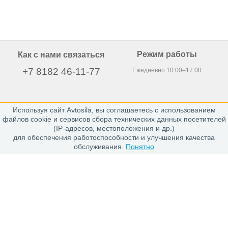
Режим работы
Как с нами связаться
+7 8182 46-11-77
Ежедневно 10:00–17:00
Используя сайт Avtosila, вы соглашаетесь с использованием
163020, г. Архангельск,
файлов cookie и сервисов сбора технических данных посетителей
пр. Никольский 15, офис 212
(IP-адресов, местоположения и др.)
для обеспечения работоспособности и улучшения качества
обслуживания.
Понятно
Каталог
Шины
Диски
Покупателю
Проверить заказ