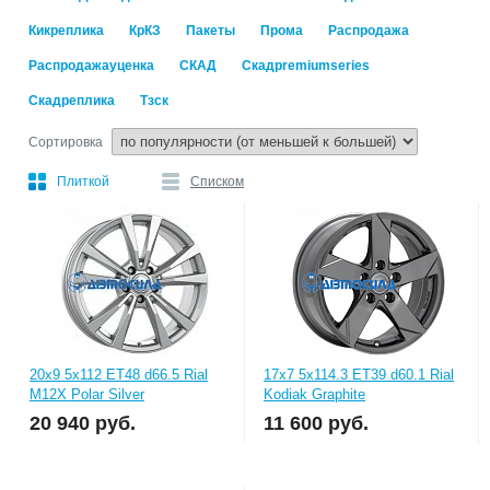
Кикреплика
КрКЗ
Пакеты
Прома
Распродажа
Распродажауценка
СКАД
Скадpremiumseries
Скадреплика
Тзск
Сортировка
Плиткой
Списком
20x9 5x112 ET48 d66.5 Rial
17x7 5x114.3 ET39 d60.1 Rial
M12X Polar Silver
Kodiak Graphite
20 940
руб.
11 600
руб.