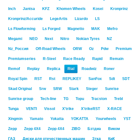
Inch
Jantsa
KFZ
Khomen Wheels
Kosei
Kronprinz
Kronprinz/Accuride
LegeArtis
Lizardo
LS
Ls Flowforming
Ls Forged
Magnetto
MAK
Mefro
Megami
NEO
Next
Nitro
Nokian Tyres
NZ
Nz_Россия
Off-Road Wheels
ORW
Oz
Pdw
Premium
Premiumseries
R-Steel
Race Ready
Rapid
Remain
Remof
Replay
Replica
Rial
Roadwiz
Roner
Royal Spin
RST
Rst
RЕPLIKEY
SanFox
Sdt
SDT
Skad Original
Srw
SRW
Stark
Steger
Sunrise
Sunrise group
Tech-line
TG
Topu
Tracston
Trebl
Tunga
VENTI
Vissol
X'trike
X'trikeRST
X-RACE
Xingmin
Yamato
Yokatta
YOKATTA
Yourwheels
YST
Zepp
Zepp 4X4
Zepp 4Х4
ZIBO
Бзтдиа
Виком
ГАЗ
Диски для отечественных машин
Зткд
КиК