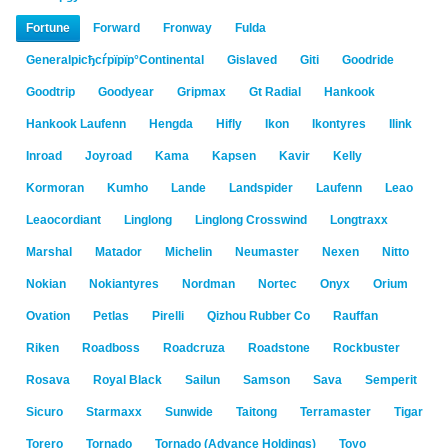
Fortune
Forward
Fronway
Fulda
Generalрісђсѓрїрїр°Continental
Gislaved
Giti
Goodride
Goodtrip
Goodyear
Gripmax
Gt Radial
Hankook
Hankook Laufenn
Hengda
Hifly
Ikon
Ikontyres
Ilink
Inroad
Joyroad
Kama
Kapsen
Kavir
Kelly
Kormoran
Kumho
Lande
Landspider
Laufenn
Leao
Leaocordiant
Linglong
Linglong Crosswind
Longtraxx
Marshal
Matador
Michelin
Neumaster
Nexen
Nitto
Nokian
Nokiantyres
Nordman
Nortec
Onyx
Orium
Ovation
Petlas
Pirelli
Qizhou Rubber Co
Rauffan
Riken
Roadboss
Roadcruza
Roadstone
Rockbuster
Rosava
Royal Black
Sailun
Samson
Sava
Semperit
Sicuro
Starmaxx
Sunwide
Taitong
Terramaster
Tigar
Torero
Tornado
Tornado (Advance Holdings)
Toyo