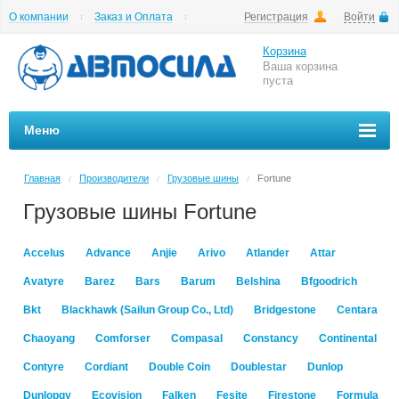
О компании
Заказ и Оплата
Регистрация
Войти
Гарантии
Вакансии
Цены на шиномонтаж
Корзина
Ваша корзина
пуста
Меню
Главная
Производители
Грузовые шины
Fortune
/
/
/
Грузовые шины Fortune
Accelus
Advance
Anjie
Arivo
Atlander
Attar
Avatyre
Barez
Bars
Barum
Belshina
Bfgoodrich
Bkt
Blackhawk (Sailun Group Co., Ltd)
Bridgestone
Centara
Chaoyang
Comforser
Compasal
Constancy
Continental
Contyre
Cordiant
Double Coin
Doublestar
Dunlop
Dunlopgy
Ecovision
Falken
Fesite
Firestone
Formula