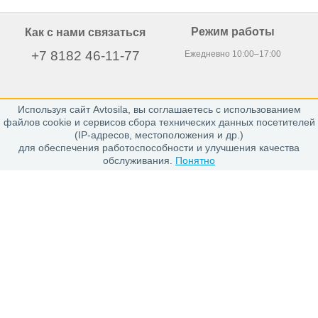
Режим работы
Как с нами связаться
+7 8182 46-11-77
Ежедневно 10:00–17:00
Используя сайт Avtosila, вы соглашаетесь с использованием
163020, г. Архангельск,
файлов cookie и сервисов сбора технических данных посетителей
пр. Никольский 15, офис 212
(IP-адресов, местоположения и др.)
для обеспечения работоспособности и улучшения качества
обслуживания.
Понятно
Каталог
Шины
Диски
Покупателю
Проверить заказ
Гарантии
Заказ и Оплата
Положение об обработке персональных данных