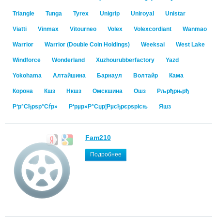
Triangle
Tunga
Tyrex
Unigrip
Uniroyal
Unistar
Viatti
Vinmax
Vitourneo
Volex
Volexcordiant
Wanmao
Warrior
Warrior (Double Coin Holdings)
Weeksai
West Lake
Windforce
Wonderland
Xuzhourubberfactory
Yazd
Yokohama
Алтайшина
Барнаул
Волтайр
Кама
Корона
Кшз
Нкшз
Омскшина
Ошз
Рљрђрњрђ
Р‘р°Сђрѕр°Сѓр»
Р‘рµр»Р°Сџр¦Рµсђрєрѕрісњ
Яшз
Fam210
Подробнее