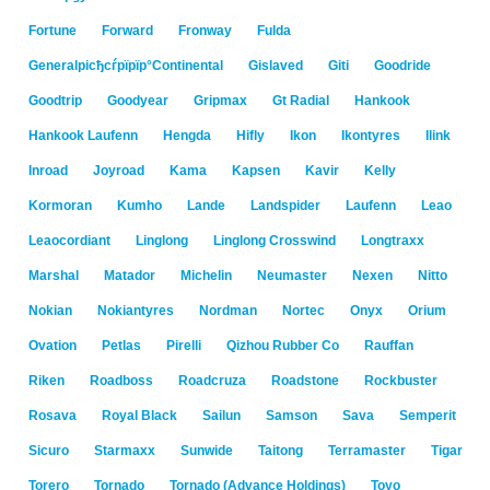
Fortune
Forward
Fronway
Fulda
Generalрісђсѓрїрїр°Continental
Gislaved
Giti
Goodride
Goodtrip
Goodyear
Gripmax
Gt Radial
Hankook
Hankook Laufenn
Hengda
Hifly
Ikon
Ikontyres
Ilink
Inroad
Joyroad
Kama
Kapsen
Kavir
Kelly
Kormoran
Kumho
Lande
Landspider
Laufenn
Leao
Leaocordiant
Linglong
Linglong Crosswind
Longtraxx
Marshal
Matador
Michelin
Neumaster
Nexen
Nitto
Nokian
Nokiantyres
Nordman
Nortec
Onyx
Orium
Ovation
Petlas
Pirelli
Qizhou Rubber Co
Rauffan
Riken
Roadboss
Roadcruza
Roadstone
Rockbuster
Rosava
Royal Black
Sailun
Samson
Sava
Semperit
Sicuro
Starmaxx
Sunwide
Taitong
Terramaster
Tigar
Torero
Tornado
Tornado (Advance Holdings)
Toyo