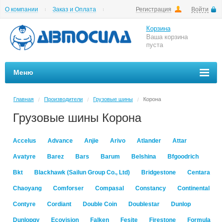
О компании
Заказ и Оплата
Регистрация
Войти
Гарантии
Вакансии
Цены на шиномонтаж
Корзина
Ваша корзина
пуста
Меню
Главная
Производители
Грузовые шины
Корона
/
/
/
Грузовые шины Корона
Accelus
Advance
Anjie
Arivo
Atlander
Attar
Avatyre
Barez
Bars
Barum
Belshina
Bfgoodrich
Bkt
Blackhawk (Sailun Group Co., Ltd)
Bridgestone
Centara
Chaoyang
Comforser
Compasal
Constancy
Continental
Contyre
Cordiant
Double Coin
Doublestar
Dunlop
Dunlopgy
Ecovision
Falken
Fesite
Firestone
Formula