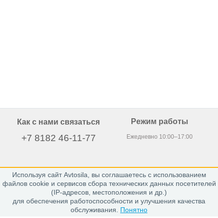
Режим работы
Как с нами связаться
+7 8182 46-11-77
Ежедневно 10:00–17:00
Используя сайт Avtosila, вы соглашаетесь с использованием
163020, г. Архангельск,
файлов cookie и сервисов сбора технических данных посетителей
пр. Никольский 15, офис 212
(IP-адресов, местоположения и др.)
для обеспечения работоспособности и улучшения качества
обслуживания.
Понятно
Каталог