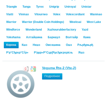
Triangle
Tunga
Tyrex
Unigrip
Uniroyal
Unistar
Viatti
Vinmax
Vitourneo
Volex
Volexcordiant
Wanmao
Warrior
Warrior (Double Coin Holdings)
Weeksai
West Lake
Windforce
Wonderland
Xuzhourubberfactory
Yazd
Yokohama
Алтайшина
Барнаул
Волтайр
Кама
Корона
Кшз
Нкшз
Омскшина
Ошз
Рљрђрњрђ
Р‘р°Сђрѕр°Сѓр»
Р‘рµр»Р°Сџр¦Рµсђрєрѕрісњ
Яшз
Veguma Rte-2 (Vte-2)
Подробнее