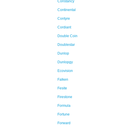
Constancy
Continental
Contyre
Cordiant
Double Coin
Doublestar
Dunlop
Dunlopgy
Ecovision
Falken
Fesite
Firestone
Formula
Fortune
Forward