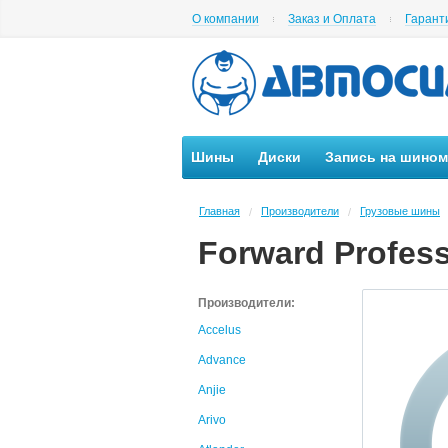
О компании
Заказ и Оплата
Гарант
Шины
Диски
Запись на шино
Главная
Производители
Грузовые шины
/
/
Forward Profess
Производители:
Accelus
Advance
Anjie
Arivo