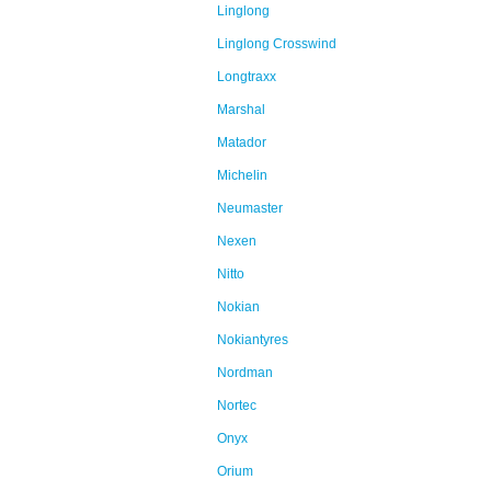
Linglong
Linglong Crosswind
Longtraxx
Marshal
Matador
Michelin
Neumaster
Nexen
Nitto
Nokian
Nokiantyres
Nordman
Nortec
Onyx
Orium