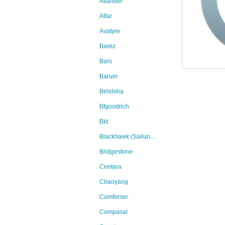
Atlander
Attar
Avatyre
Barez
Bars
Barum
Belshina
Bfgoodrich
Bkt
Blackhawk (Sailun Group Co., Ltd)
Bridgestone
Centara
Chaoyang
Comforser
Compasal