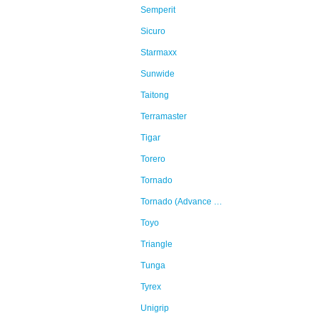
Semperit
Sicuro
Starmaxx
Sunwide
Taitong
Terramaster
Tigar
Torero
Tornado
Tornado (Advance Holdings)
Toyo
Triangle
Tunga
Tyrex
Unigrip