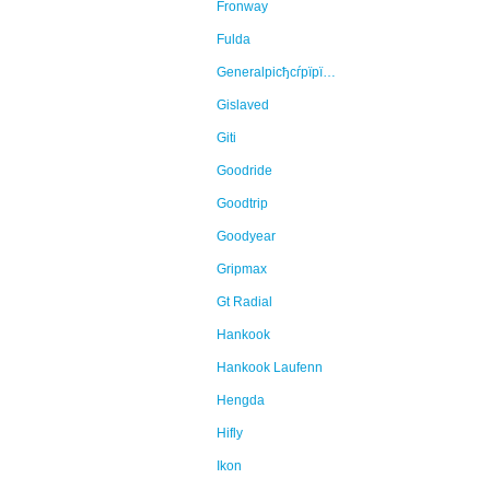
Fronway
Fulda
Generalрісђсѓрїрїр°Continental
Gislaved
Giti
Goodride
Goodtrip
Goodyear
Gripmax
Gt Radial
Hankook
Hankook Laufenn
Hengda
Hifly
Ikon