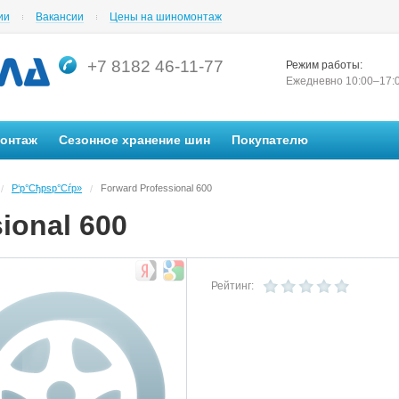
ии
Вакансии
Цены на шиномонтаж
+7 8182 46-11-77
Режим работы:
Ежедневно 10:00–17:
монтаж
Сезонное хранение шин
Покупателю
Р‘р°Сђрѕр°Сѓр»
Forward Professional 600
/
/
ional 600
Рейтинг: