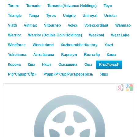
Torero
Tornado
Tornado (Advance Holdings)
Toyo
Triangle
Tunga
Tyrex
Unigrip
Uniroyal
Unistar
Viatti
Vinmax
Vitourneo
Volex
Volexcordiant
Wanmao
Warrior
Warrior (Double Coin Holdings)
Weeksai
West Lake
Windforce
Wonderland
Xuzhourubberfactory
Yazd
Yokohama
Алтайшина
Барнаул
Волтайр
Кама
Корона
Кшз
Нкшз
Омскшина
Ошз
Рљрђрњрђ
Р‘р°Сђрѕр°Сѓр»
Р‘рµр»Р°Сџр¦Рµсђрєрѕрісњ
Яшз