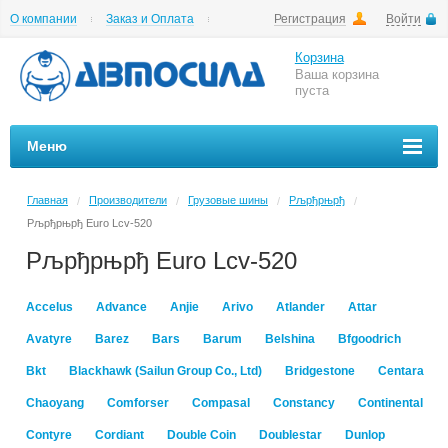
О компании
Заказ и Оплата
Регистрация
Войти
Гарантии
Вакансии
Цены на шиномонтаж
Корзина
Ваша корзина
пуста
Меню
Главная
Производители
Грузовые шины
Рљрђрњрђ
/
/
/
/
Рљрђрњрђ Euro Lcv-520
Рљрђрњрђ Euro Lcv-520
Accelus
Advance
Anjie
Arivo
Atlander
Attar
Avatyre
Barez
Bars
Barum
Belshina
Bfgoodrich
Bkt
Blackhawk (Sailun Group Co., Ltd)
Bridgestone
Centara
Chaoyang
Comforser
Compasal
Constancy
Continental
Contyre
Cordiant
Double Coin
Doublestar
Dunlop