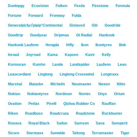
Dunlopgy
Ecovision
Falken
Fesite
Firestone
Formula
Fortune
Forward
Fronway
Fulda
Generalрісђсѓрїрїр°Continental
Gislaved
Giti
Goodride
Goodtrip
Goodyear
Gripmax
Gt Radial
Hankook
Hankook Laufenn
Hengda
Hifly
Ikon
Ikontyres
Ilink
Inroad
Joyroad
Kama
Kapsen
Kavir
Kelly
Kormoran
Kumho
Lande
Landspider
Laufenn
Leao
Leaocordiant
Linglong
Linglong Crosswind
Longtraxx
Marshal
Matador
Michelin
Neumaster
Nexen
Nitto
Nokian
Nokiantyres
Nordman
Nortec
Onyx
Orium
Ovation
Petlas
Pirelli
Qizhou Rubber Co
Rauffan
Riken
Roadboss
Roadcruza
Roadstone
Rockbuster
Rosava
Royal Black
Sailun
Samson
Sava
Semperit
Sicuro
Starmaxx
Sunwide
Taitong
Terramaster
Tigar