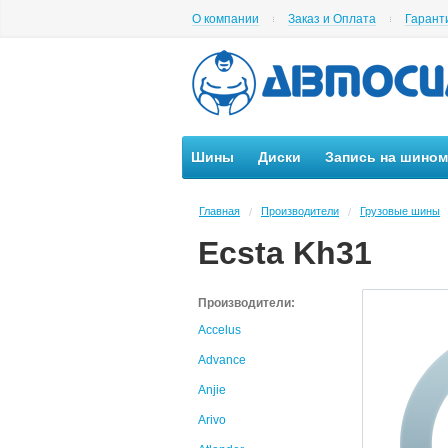
О компании
Заказ и Оплата
Гарант
Шины
Диски
Запись на шино
Главная
Производители
Грузовые шины
/
/
Ecsta Kh31
Производители:
Accelus
Advance
Anjie
Arivo