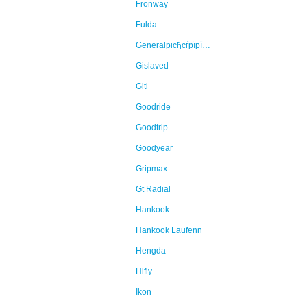
Fronway
Fulda
Generalрісђсѓрїрїр°Continental
Gislaved
Giti
Goodride
Goodtrip
Goodyear
Gripmax
Gt Radial
Hankook
Hankook Laufenn
Hengda
Hifly
Ikon