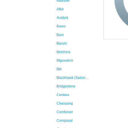
Atlander
Attar
Avatyre
Barez
Bars
Barum
Belshina
Bfgoodrich
Bkt
Blackhawk (Sailun Group Co., Ltd)
Bridgestone
Centara
Chaoyang
Comforser
Compasal