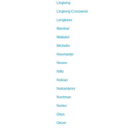
Linglong
Linglong Crosswind
Longtraxx
Marshal
Matador
Michelin
Neumaster
Nexen
Nitto
Nokian
Nokiantyres
Nordman
Nortec
Onyx
Orium