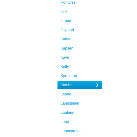
Ikontyres
Ilink
Inroad
Joyroad
Kama
Kapsen
Kavir
Kelly
Kormoran
Kumho
Lande
Landspider
Laufenn
Leao
Leaocordiant