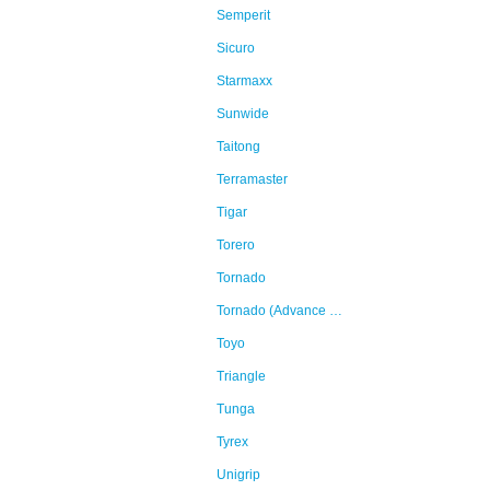
Semperit
Sicuro
Starmaxx
Sunwide
Taitong
Terramaster
Tigar
Torero
Tornado
Tornado (Advance Holdings)
Toyo
Triangle
Tunga
Tyrex
Unigrip