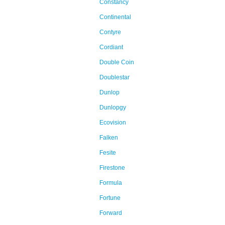
Constancy
Continental
Contyre
Cordiant
Double Coin
Doublestar
Dunlop
Dunlopgy
Ecovision
Falken
Fesite
Firestone
Formula
Fortune
Forward