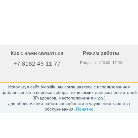
Режим работы
Как с нами связаться
+7 8182 46-11-77
Ежедневно 10:00–17:00
Используя сайт Avtosila, вы соглашаетесь с использованием
163020, г. Архангельск,
файлов cookie и сервисов сбора технических данных посетителей
пр. Никольский 15, офис 212
(IP-адресов, местоположения и др.)
для обеспечения работоспособности и улучшения качества
обслуживания.
Понятно
Каталог
Шины
Диски