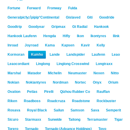
Fortune
Forward
Fronway
Fulda
Generalрісђсѓрїрїр°Continental
Gislaved
Giti
Goodride
Goodtrip
Goodyear
Gripmax
Gt Radial
Hankook
Hankook Laufenn
Hengda
Hifly
Ikon
Ikontyres
Ilink
Inroad
Joyroad
Kama
Kapsen
Kavir
Kelly
Kormoran
Kumho
Lande
Landspider
Laufenn
Leao
Leaocordiant
Linglong
Linglong Crosswind
Longtraxx
Marshal
Matador
Michelin
Neumaster
Nexen
Nitto
Nokian
Nokiantyres
Nordman
Nortec
Onyx
Orium
Ovation
Petlas
Pirelli
Qizhou Rubber Co
Rauffan
Riken
Roadboss
Roadcruza
Roadstone
Rockbuster
Rosava
Royal Black
Sailun
Samson
Sava
Semperit
Sicuro
Starmaxx
Sunwide
Taitong
Terramaster
Tigar
Torero
Tornado
Tornado (Advance Holdings)
Toyo