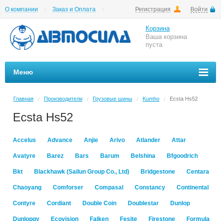
О компании
Заказ и Оплата
Регистрация
Войти
Гарантии
Вакансии
Цены на шиномонтаж
Корзина
Ваша корзина
пуста
Меню
Главная
Производители
Грузовые шины
Kumho
Ecsta Hs52
/
/
/
/
Ecsta Hs52
Accelus
Advance
Anjie
Arivo
Atlander
Attar
Avatyre
Barez
Bars
Barum
Belshina
Bfgoodrich
Bkt
Blackhawk (Sailun Group Co., Ltd)
Bridgestone
Centara
Chaoyang
Comforser
Compasal
Constancy
Continental
Contyre
Cordiant
Double Coin
Doublestar
Dunlop
Dunlopgy
Ecovision
Falken
Fesite
Firestone
Formula