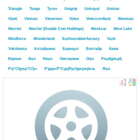
Triangle
Tunga
Tyrex
Unigrip
Uniroyal
Unistar
Viatti
Vinmax
Vitourneo
Volex
Volexcordiant
Wanmao
Warrior
Warrior (Double Coin Holdings)
Weeksai
West Lake
Windforce
Wonderland
Xuzhourubberfactory
Yazd
Yokohama
Алтайшина
Барнаул
Волтайр
Кама
Корона
Кшз
Нкшз
Омскшина
Ошз
Рљрђрњрђ
Р‘р°Сђрѕр°Сѓр»
Р‘рµр»Р°Сџр¦Рµсђрєрѕрісњ
Яшз