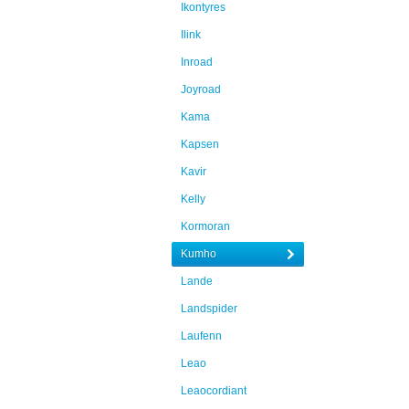
Ikontyres
Ilink
Inroad
Joyroad
Kama
Kapsen
Kavir
Kelly
Kormoran
Kumho
Lande
Landspider
Laufenn
Leao
Leaocordiant