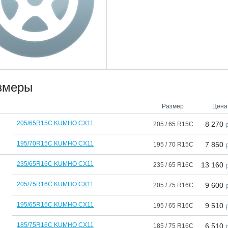
змеры
Размер
Цена
205/65R15C KUMHO CX11
8 270
р
205 / 65 R15C
195/70R15C KUMHO CX11
7 850
р
195 / 70 R15C
235/65R16C KUMHO CX11
13 160
р
235 / 65 R16C
205/75R16C KUMHO CX11
9 600
р
205 / 75 R16C
195/65R16C KUMHO CX11
9 510
р
195 / 65 R16C
185/75R16C KUMHO CX11
6 510
р
185 / 75 R16C