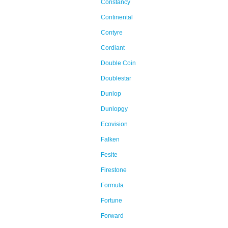
Constancy
Continental
Contyre
Cordiant
Double Coin
Doublestar
Dunlop
Dunlopgy
Ecovision
Falken
Fesite
Firestone
Formula
Fortune
Forward