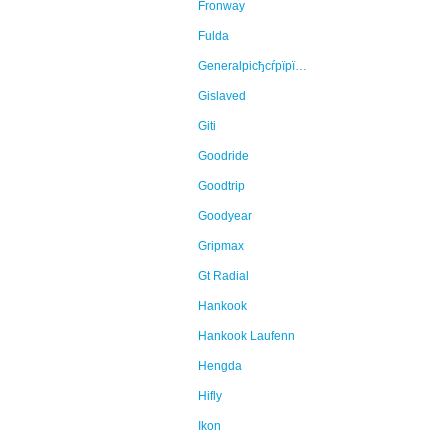
Fronway
Fulda
Generalрісђсѓрїрїр°Continental
Gislaved
Giti
Goodride
Goodtrip
Goodyear
Gripmax
Gt Radial
Hankook
Hankook Laufenn
Hengda
Hifly
Ikon