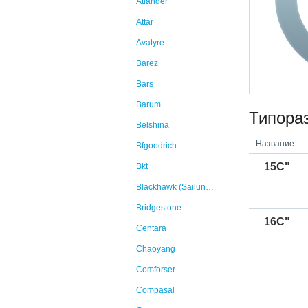
Atlander
Attar
Avatyre
Barez
Bars
Barum
Типора
Belshina
Название
Bfgoodrich
15C"
Bkt
Blackhawk (Sailun Group Co., Ltd)
Bridgestone
16C"
Centara
Chaoyang
Comforser
Compasal