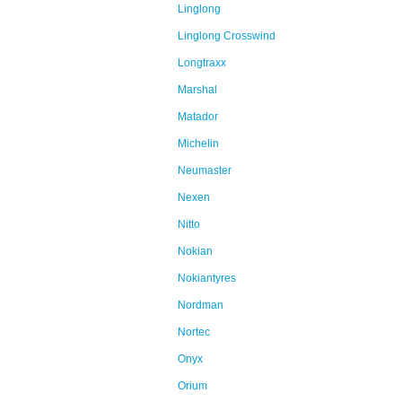
Linglong
Linglong Crosswind
Longtraxx
Marshal
Matador
Michelin
Neumaster
Nexen
Nitto
Nokian
Nokiantyres
Nordman
Nortec
Onyx
Orium