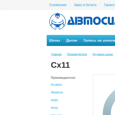
О компании
Заказ и Оплата
Гарант
Шины
Диски
Запись на шино
Главная
Производители
Грузовые шины
/
/
Cx11
Производители:
Accelus
Advance
Anjie
Arivo