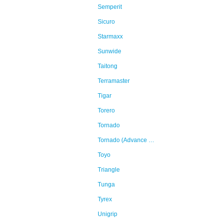
Semperit
Sicuro
Starmaxx
Sunwide
Taitong
Terramaster
Tigar
Torero
Tornado
Tornado (Advance Holdings)
Toyo
Triangle
Tunga
Tyrex
Unigrip