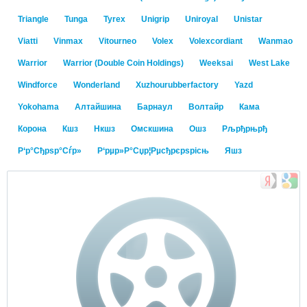
Triangle
Tunga
Tyrex
Unigrip
Uniroyal
Unistar
Viatti
Vinmax
Vitourneo
Volex
Volexcordiant
Wanmao
Warrior
Warrior (Double Coin Holdings)
Weeksai
West Lake
Windforce
Wonderland
Xuzhourubberfactory
Yazd
Yokohama
Алтайшина
Барнаул
Волтайр
Кама
Корона
Кшз
Нкшз
Омскшина
Ошз
Рљрђрњрђ
Р‘р°Сђрѕр°Сѓр»
Р‘рµр»Р°Сџр¦Рµсђрєрѕрісњ
Яшз