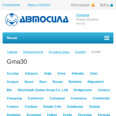
О компании
Заказ и Оплата
Регистрация
Войти
Гарантии
Вакансии
Цены на шиномонтаж
Корзина
Ваша корзина
пуста
Меню
Главная
Производители
Грузовые шины
Goodtrip
Gma30
/
/
/
/
Gma30
Accelus
Advance
Anjie
Arivo
Atlander
Attar
Avatyre
Barez
Bars
Barum
Belshina
Bfgoodrich
Bkt
Blackhawk (Sailun Group Co., Ltd)
Bridgestone
Centara
Chaoyang
Comforser
Compasal
Constancy
Continental
Contyre
Cordiant
Double Coin
Doublestar
Dunlop
Dunlopgy
Ecovision
Falken
Fesite
Firestone
Formula