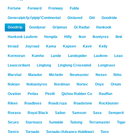
Fortune
Forward
Fronway
Fulda
Generalрісђсѓрїрїр°Continental
Gislaved
Giti
Goodride
Goodtrip
Goodyear
Gripmax
Gt Radial
Hankook
Hankook Laufenn
Hengda
Hifly
Ikon
Ikontyres
Ilink
Inroad
Joyroad
Kama
Kapsen
Kavir
Kelly
Kormoran
Kumho
Lande
Landspider
Laufenn
Leao
Leaocordiant
Linglong
Linglong Crosswind
Longtraxx
Marshal
Matador
Michelin
Neumaster
Nexen
Nitto
Nokian
Nokiantyres
Nordman
Nortec
Onyx
Orium
Ovation
Petlas
Pirelli
Qizhou Rubber Co
Rauffan
Riken
Roadboss
Roadcruza
Roadstone
Rockbuster
Rosava
Royal Black
Sailun
Samson
Sava
Semperit
Sicuro
Starmaxx
Sunwide
Taitong
Terramaster
Tigar
Torero
Tornado
Tornado (Advance Holdings)
Toyo