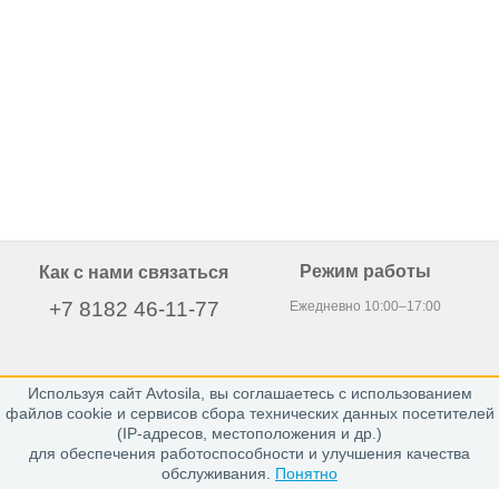
Режим работы
Как с нами связаться
+7 8182 46-11-77
Ежедневно 10:00–17:00
Используя сайт Avtosila, вы соглашаетесь с использованием
163020, г. Архангельск,
файлов cookie и сервисов сбора технических данных посетителей
пр. Никольский 15, офис 212
(IP-адресов, местоположения и др.)
для обеспечения работоспособности и улучшения качества
обслуживания.
Понятно
Каталог