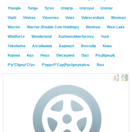
Triangle
Tunga
Tyrex
Unigrip
Uniroyal
Unistar
Viatti
Vinmax
Vitourneo
Volex
Volexcordiant
Wanmao
Warrior
Warrior (Double Coin Holdings)
Weeksai
West Lake
Windforce
Wonderland
Xuzhourubberfactory
Yazd
Yokohama
Алтайшина
Барнаул
Волтайр
Кама
Корона
Кшз
Нкшз
Омскшина
Ошз
Рљрђрњрђ
Р‘р°Сђрѕр°Сѓр»
Р‘рµр»Р°Сџр¦Рµсђрєрѕрісњ
Яшз