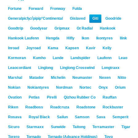
Fortune
Forward
Fronway
Fulda
Generalрісђсѓрїрїр°Continental
Gislaved
Giti
Goodride
Goodtrip
Goodyear
Gripmax
Gt Radial
Hankook
Hankook Laufenn
Hengda
Hifly
Ikon
Ikontyres
Ilink
Inroad
Joyroad
Kama
Kapsen
Kavir
Kelly
Kormoran
Kumho
Lande
Landspider
Laufenn
Leao
Leaocordiant
Linglong
Linglong Crosswind
Longtraxx
Marshal
Matador
Michelin
Neumaster
Nexen
Nitto
Nokian
Nokiantyres
Nordman
Nortec
Onyx
Orium
Ovation
Petlas
Pirelli
Qizhou Rubber Co
Rauffan
Riken
Roadboss
Roadcruza
Roadstone
Rockbuster
Rosava
Royal Black
Sailun
Samson
Sava
Semperit
Sicuro
Starmaxx
Sunwide
Taitong
Terramaster
Tigar
Torero
Tornado
Tornado (Advance Holdings)
Toyo