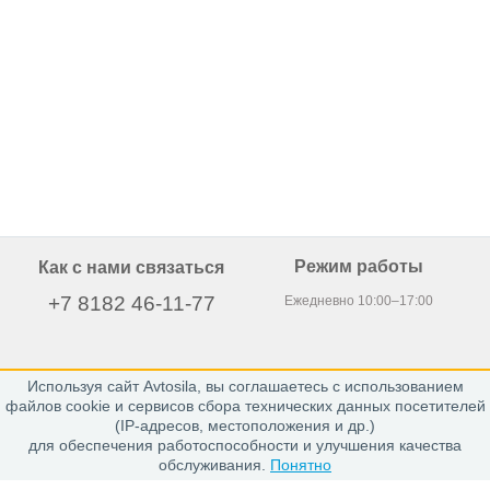
Режим работы
Как с нами связаться
+7 8182 46-11-77
Ежедневно 10:00–17:00
Используя сайт Avtosila, вы соглашаетесь с использованием
163020, г. Архангельск,
файлов cookie и сервисов сбора технических данных посетителей
пр. Никольский 15, офис 212
(IP-адресов, местоположения и др.)
для обеспечения работоспособности и улучшения качества
обслуживания.
Понятно
Каталог