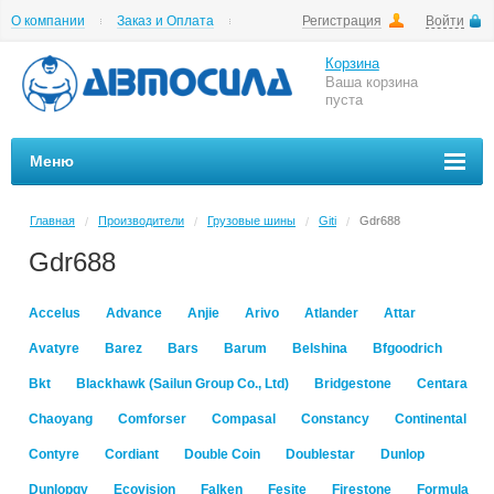
О компании
Заказ и Оплата
Регистрация
Войти
Гарантии
Вакансии
Цены на шиномонтаж
Корзина
Ваша корзина
пуста
Меню
Главная
Производители
Грузовые шины
Giti
Gdr688
/
/
/
/
Gdr688
Accelus
Advance
Anjie
Arivo
Atlander
Attar
Avatyre
Barez
Bars
Barum
Belshina
Bfgoodrich
Bkt
Blackhawk (Sailun Group Co., Ltd)
Bridgestone
Centara
Chaoyang
Comforser
Compasal
Constancy
Continental
Contyre
Cordiant
Double Coin
Doublestar
Dunlop
Dunlopgy
Ecovision
Falken
Fesite
Firestone
Formula