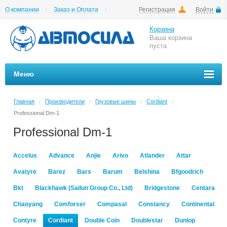
О компании
Заказ и Оплата
Регистрация
Войти
Гарантии
Вакансии
Цены на шиномонтаж
Корзина
Ваша корзина
пуста
Меню
Главная
Производители
Грузовые шины
Cordiant
/
/
/
/
Professional Dm-1
Professional Dm-1
Accelus
Advance
Anjie
Arivo
Atlander
Attar
Avatyre
Barez
Bars
Barum
Belshina
Bfgoodrich
Bkt
Blackhawk (Sailun Group Co., Ltd)
Bridgestone
Centara
Chaoyang
Comforser
Compasal
Constancy
Continental
Contyre
Cordiant
Double Coin
Doublestar
Dunlop