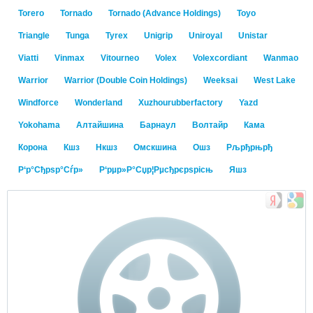
Torero
Tornado
Tornado (Advance Holdings)
Toyo
Triangle
Tunga
Tyrex
Unigrip
Uniroyal
Unistar
Viatti
Vinmax
Vitourneo
Volex
Volexcordiant
Wanmao
Warrior
Warrior (Double Coin Holdings)
Weeksai
West Lake
Windforce
Wonderland
Xuzhourubberfactory
Yazd
Yokohama
Алтайшина
Барнаул
Волтайр
Кама
Корона
Кшз
Нкшз
Омскшина
Ошз
Рљрђрњрђ
Р‘р°Сђрѕр°Сѓр»
Р‘рµр»Р°Сџр¦Рµсђрєрѕрісњ
Яшз