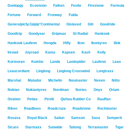
Dunlopgy
Ecovision
Falken
Fesite
Firestone
Formula
Fortune
Forward
Fronway
Fulda
Generalрісђсѓрїрїр°Continental
Gislaved
Giti
Goodride
Goodtrip
Goodyear
Gripmax
Gt Radial
Hankook
Hankook Laufenn
Hengda
Hifly
Ikon
Ikontyres
Ilink
Inroad
Joyroad
Kama
Kapsen
Kavir
Kelly
Kormoran
Kumho
Lande
Landspider
Laufenn
Leao
Leaocordiant
Linglong
Linglong Crosswind
Longtraxx
Marshal
Matador
Michelin
Neumaster
Nexen
Nitto
Nokian
Nokiantyres
Nordman
Nortec
Onyx
Orium
Ovation
Petlas
Pirelli
Qizhou Rubber Co
Rauffan
Riken
Roadboss
Roadcruza
Roadstone
Rockbuster
Rosava
Royal Black
Sailun
Samson
Sava
Semperit
Sicuro
Starmaxx
Sunwide
Taitong
Terramaster
Tigar