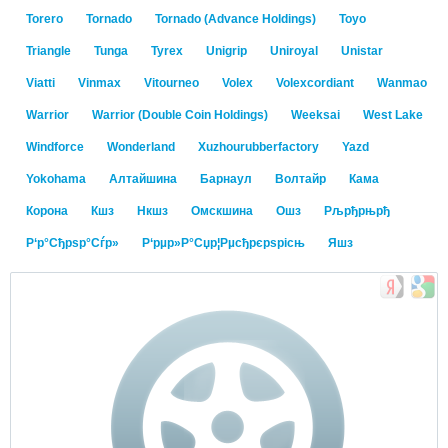
Torero
Tornado
Tornado (Advance Holdings)
Toyo
Triangle
Tunga
Tyrex
Unigrip
Uniroyal
Unistar
Viatti
Vinmax
Vitourneo
Volex
Volexcordiant
Wanmao
Warrior
Warrior (Double Coin Holdings)
Weeksai
West Lake
Windforce
Wonderland
Xuzhourubberfactory
Yazd
Yokohama
Алтайшина
Барнаул
Волтайр
Кама
Корона
Кшз
Нкшз
Омскшина
Ошз
Рљрђрњрђ
Р‘р°Сђрѕр°Сѓр»
Р‘рµр»Р°Сџр¦Рµсђрєрѕрісњ
Яшз