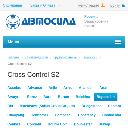
О компании
Заказ и Оплата
Регистрация
Войти
Гарантии
Вакансии
Цены на шиномонтаж
Корзина
Ваша корзина
пуста
Меню
Главная
Производители
Грузовые шины
Bfgoodrich
/
/
/
/
Cross Control S2
Cross Control S2
Accelus
Advance
Anjie
Arivo
Atlander
Attar
Avatyre
Barez
Bars
Barum
Belshina
Bfgoodrich
Bkt
Blackhawk (Sailun Group Co., Ltd)
Bridgestone
Centara
Chaoyang
Comforser
Compasal
Constancy
Continental
Contyre
Cordiant
Double Coin
Doublestar
Dunlop