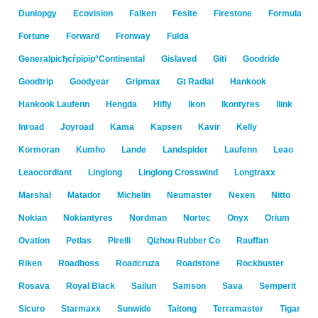
Dunlopgy
Ecovision
Falken
Fesite
Firestone
Formula
Fortune
Forward
Fronway
Fulda
Generalрісђсѓрїрїр°Continental
Gislaved
Giti
Goodride
Goodtrip
Goodyear
Gripmax
Gt Radial
Hankook
Hankook Laufenn
Hengda
Hifly
Ikon
Ikontyres
Ilink
Inroad
Joyroad
Kama
Kapsen
Kavir
Kelly
Kormoran
Kumho
Lande
Landspider
Laufenn
Leao
Leaocordiant
Linglong
Linglong Crosswind
Longtraxx
Marshal
Matador
Michelin
Neumaster
Nexen
Nitto
Nokian
Nokiantyres
Nordman
Nortec
Onyx
Orium
Ovation
Petlas
Pirelli
Qizhou Rubber Co
Rauffan
Riken
Roadboss
Roadcruza
Roadstone
Rockbuster
Rosava
Royal Black
Sailun
Samson
Sava
Semperit
Sicuro
Starmaxx
Sunwide
Taitong
Terramaster
Tigar