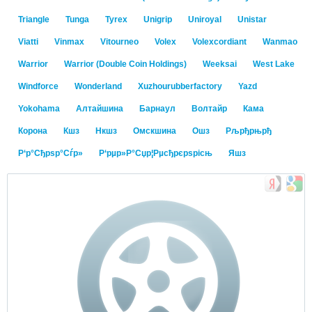
Triangle
Tunga
Tyrex
Unigrip
Uniroyal
Unistar
Viatti
Vinmax
Vitourneo
Volex
Volexcordiant
Wanmao
Warrior
Warrior (Double Coin Holdings)
Weeksai
West Lake
Windforce
Wonderland
Xuzhourubberfactory
Yazd
Yokohama
Алтайшина
Барнаул
Волтайр
Кама
Корона
Кшз
Нкшз
Омскшина
Ошз
Рљрђрњрђ
Р‘р°Сђрѕр°Сѓр»
Р‘рµр»Р°Сџр¦Рµсђрєрѕрісњ
Яшз