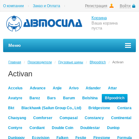
О компании
Заказ и Оплата
Регистрация
Войти
Гарантии
Вакансии
Цены на шиномонтаж
Корзина
Ваша корзина
пуста
Меню
Главная
Производители
Грузовые шины
Bfgoodrich
Activan
/
/
/
/
Activan
Accelus
Advance
Anjie
Arivo
Atlander
Attar
Avatyre
Barez
Bars
Barum
Belshina
Bfgoodrich
Bkt
Blackhawk (Sailun Group Co., Ltd)
Bridgestone
Centara
Chaoyang
Comforser
Compasal
Constancy
Continental
Contyre
Cordiant
Double Coin
Doublestar
Dunlop
Dunlopgy
Ecovision
Falken
Fesite
Firestone
Formula