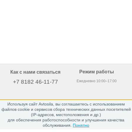
Режим работы
Как с нами связаться
+7 8182 46-11-77
Ежедневно 10:00–17:00
Используя сайт Avtosila, вы соглашаетесь с использованием
163020, г. Архангельск,
файлов cookie и сервисов сбора технических данных посетителей
пр. Никольский 15, офис 212
(IP-адресов, местоположения и др.)
для обеспечения работоспособности и улучшения качества
обслуживания.
Понятно
Каталог