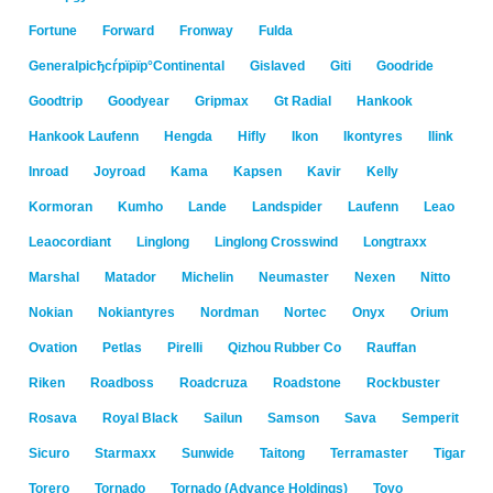
Fortune
Forward
Fronway
Fulda
Generalрісђсѓрїрїр°Continental
Gislaved
Giti
Goodride
Goodtrip
Goodyear
Gripmax
Gt Radial
Hankook
Hankook Laufenn
Hengda
Hifly
Ikon
Ikontyres
Ilink
Inroad
Joyroad
Kama
Kapsen
Kavir
Kelly
Kormoran
Kumho
Lande
Landspider
Laufenn
Leao
Leaocordiant
Linglong
Linglong Crosswind
Longtraxx
Marshal
Matador
Michelin
Neumaster
Nexen
Nitto
Nokian
Nokiantyres
Nordman
Nortec
Onyx
Orium
Ovation
Petlas
Pirelli
Qizhou Rubber Co
Rauffan
Riken
Roadboss
Roadcruza
Roadstone
Rockbuster
Rosava
Royal Black
Sailun
Samson
Sava
Semperit
Sicuro
Starmaxx
Sunwide
Taitong
Terramaster
Tigar
Torero
Tornado
Tornado (Advance Holdings)
Toyo