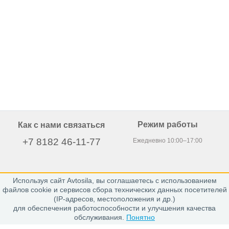
Режим работы
Как с нами связаться
+7 8182 46-11-77
Ежедневно 10:00–17:00
Используя сайт Avtosila, вы соглашаетесь с использованием
163020, г. Архангельск,
файлов cookie и сервисов сбора технических данных посетителей
пр. Никольский 15, офис 212
(IP-адресов, местоположения и др.)
для обеспечения работоспособности и улучшения качества
обслуживания.
Понятно
Каталог