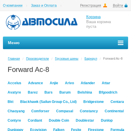
О компании
Заказ и Оплата
Регистрация
Войти
Гарантии
Вакансии
Цены на шиномонтаж
Корзина
Ваша корзина
пуста
Меню
Главная
Производители
Грузовые шины
Барнаул
Forward Ac-8
/
/
/
/
Forward Ac-8
Accelus
Advance
Anjie
Arivo
Atlander
Attar
Avatyre
Barez
Bars
Barum
Belshina
Bfgoodrich
Bkt
Blackhawk (Sailun Group Co., Ltd)
Bridgestone
Centara
Chaoyang
Comforser
Compasal
Constancy
Continental
Contyre
Cordiant
Double Coin
Doublestar
Dunlop
Dunlopgy
Ecovision
Falken
Fesite
Firestone
Formula