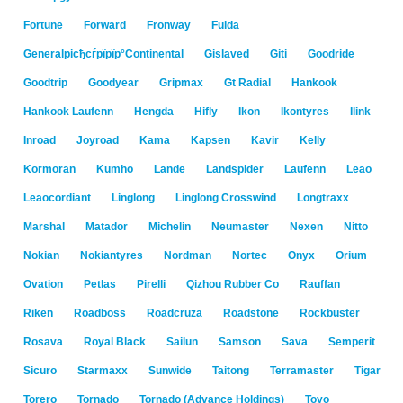
Fortune
Forward
Fronway
Fulda
Generalрісђсѓрїрїр°Continental
Gislaved
Giti
Goodride
Goodtrip
Goodyear
Gripmax
Gt Radial
Hankook
Hankook Laufenn
Hengda
Hifly
Ikon
Ikontyres
Ilink
Inroad
Joyroad
Kama
Kapsen
Kavir
Kelly
Kormoran
Kumho
Lande
Landspider
Laufenn
Leao
Leaocordiant
Linglong
Linglong Crosswind
Longtraxx
Marshal
Matador
Michelin
Neumaster
Nexen
Nitto
Nokian
Nokiantyres
Nordman
Nortec
Onyx
Orium
Ovation
Petlas
Pirelli
Qizhou Rubber Co
Rauffan
Riken
Roadboss
Roadcruza
Roadstone
Rockbuster
Rosava
Royal Black
Sailun
Samson
Sava
Semperit
Sicuro
Starmaxx
Sunwide
Taitong
Terramaster
Tigar
Torero
Tornado
Tornado (Advance Holdings)
Toyo