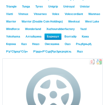
Triangle
Tunga
Tyrex
Unigrip
Uniroyal
Unistar
Viatti
Vinmax
Vitourneo
Volex
Volexcordiant
Wanmao
Warrior
Warrior (Double Coin Holdings)
Weeksai
West Lake
Windforce
Wonderland
Xuzhourubberfactory
Yazd
Yokohama
Алтайшина
Барнаул
Волтайр
Кама
Корона
Кшз
Нкшз
Омскшина
Ошз
Рљрђрњрђ
Р‘р°Сђрѕр°Сѓр»
Р‘рµр»Р°Сџр¦Рµсђрєрѕрісњ
Яшз