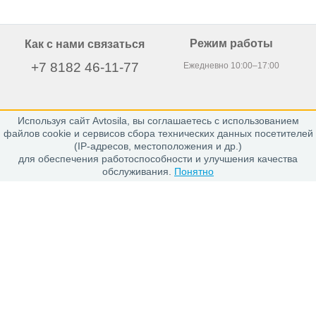
Режим работы
Как с нами связаться
+7 8182 46-11-77
Ежедневно 10:00–17:00
Используя сайт Avtosila, вы соглашаетесь с использованием
163020, г. Архангельск,
файлов cookie и сервисов сбора технических данных посетителей
пр. Никольский 15, офис 212
(IP-адресов, местоположения и др.)
для обеспечения работоспособности и улучшения качества
обслуживания.
Понятно
Каталог
Шины
Диски
Покупателю
Проверить заказ
Гарантии
Заказ и Оплата