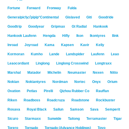
Fortune
Forward
Fronway
Fulda
Generalрісђсѓрїрїр°Continental
Gislaved
Giti
Goodride
Goodtrip
Goodyear
Gripmax
Gt Radial
Hankook
Hankook Laufenn
Hengda
Hifly
Ikon
Ikontyres
Ilink
Inroad
Joyroad
Kama
Kapsen
Kavir
Kelly
Kormoran
Kumho
Lande
Landspider
Laufenn
Leao
Leaocordiant
Linglong
Linglong Crosswind
Longtraxx
Marshal
Matador
Michelin
Neumaster
Nexen
Nitto
Nokian
Nokiantyres
Nordman
Nortec
Onyx
Orium
Ovation
Petlas
Pirelli
Qizhou Rubber Co
Rauffan
Riken
Roadboss
Roadcruza
Roadstone
Rockbuster
Rosava
Royal Black
Sailun
Samson
Sava
Semperit
Sicuro
Starmaxx
Sunwide
Taitong
Terramaster
Tigar
Torero
Tornado
Tornado (Advance Holdings)
Toyo