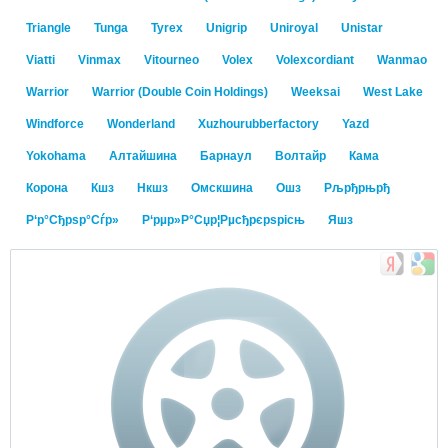
Triangle
Tunga
Tyrex
Unigrip
Uniroyal
Unistar
Viatti
Vinmax
Vitourneo
Volex
Volexcordiant
Wanmao
Warrior
Warrior (Double Coin Holdings)
Weeksai
West Lake
Windforce
Wonderland
Xuzhourubberfactory
Yazd
Yokohama
Алтайшина
Барнаул
Волтайр
Кама
Корона
Кшз
Нкшз
Омскшина
Ошз
Рљрђрњрђ
Р‘р°Сђрѕр°Сѓр»
Р‘рµр»Р°Сџр¦Рµсђрєрѕрісњ
Яшз