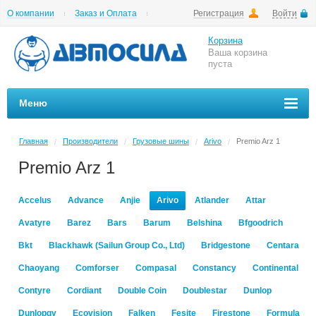
О компании
Заказ и Оплата
Регистрация
Войти
Гарантии
Вакансии
Цены на шиномонтаж
Корзина
Ваша корзина
пуста
Меню
Главная
Производители
Грузовые шины
Arivo
Premio Arz 1
/
/
/
/
Premio Arz 1
Accelus
Advance
Anjie
Arivo
Atlander
Attar
Avatyre
Barez
Bars
Barum
Belshina
Bfgoodrich
Bkt
Blackhawk (Sailun Group Co., Ltd)
Bridgestone
Centara
Chaoyang
Comforser
Compasal
Constancy
Continental
Contyre
Cordiant
Double Coin
Doublestar
Dunlop
Dunlopgy
Ecovision
Falken
Fesite
Firestone
Formula