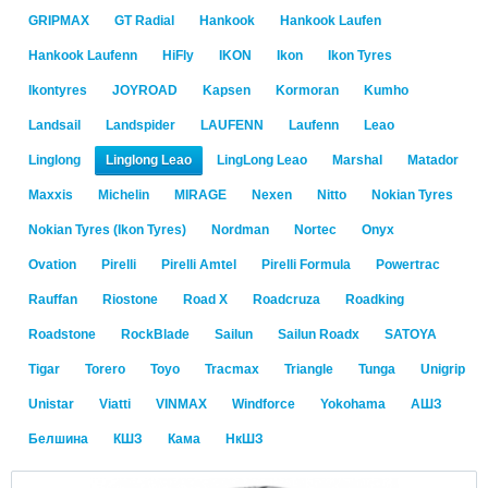
GRIPMAX
GT Radial
Hankook
Hankook Laufen
Hankook Laufenn
HiFly
IKON
Ikon
Ikon Tyres
Ikontyres
JOYROAD
Kapsen
Kormoran
Kumho
Landsail
Landspider
LAUFENN
Laufenn
Leao
Linglong
Linglong Leao
LingLong Leao
Marshal
Matador
Maxxis
Michelin
MIRAGE
Nexen
Nitto
Nokian Tyres
Nokian Tyres (Ikon Tyres)
Nordman
Nortec
Onyx
Ovation
Pirelli
Pirelli Amtel
Pirelli Formula
Powertrac
Rauffan
Riostone
Road X
Roadcruza
Roadking
Roadstone
RockBlade
Sailun
Sailun Roadx
SATOYA
Tigar
Torero
Toyo
Tracmax
Triangle
Tunga
Unigrip
Unistar
Viatti
VINMAX
Windforce
Yokohama
АШЗ
Белшина
КШЗ
Кама
НкШЗ