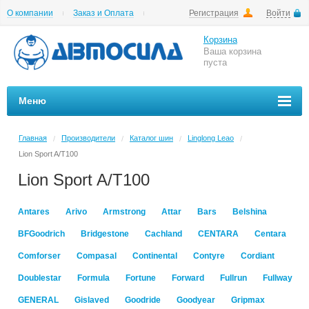
О компании
Заказ и Оплата
Регистрация
Войти
Гарантии
Вакансии
Цены на шиномонтаж
Корзина
Ваша корзина
пуста
Меню
Главная
Производители
Каталог шин
Linglong Leao
/
/
/
/
Lion Sport A/T100
Lion Sport A/T100
Antares
Arivo
Armstrong
Attar
Bars
Belshina
BFGoodrich
Bridgestone
Cachland
CENTARA
Centara
Comforser
Compasal
Continental
Contyre
Cordiant
Doublestar
Formula
Fortune
Forward
Fullrun
Fullway
GENERAL
Gislaved
Goodride
Goodyear
Gripmax