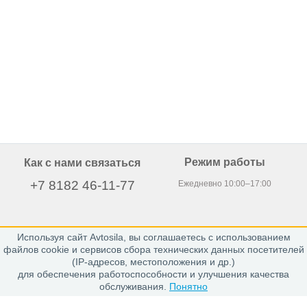
Режим работы
Как с нами связаться
+7 8182 46-11-77
Ежедневно 10:00–17:00
Используя сайт Avtosila, вы соглашаетесь с использованием
163020, г. Архангельск,
файлов cookie и сервисов сбора технических данных посетителей
пр. Никольский 15, офис 212
(IP-адресов, местоположения и др.)
для обеспечения работоспособности и улучшения качества
обслуживания.
Понятно
Каталог