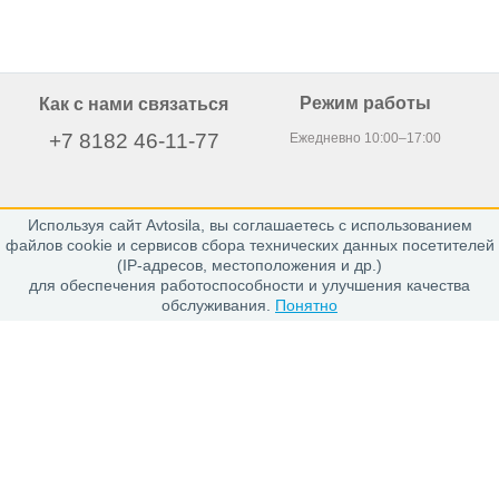
Режим работы
Как с нами связаться
+7 8182 46-11-77
Ежедневно 10:00–17:00
Используя сайт Avtosila, вы соглашаетесь с использованием
163020, г. Архангельск,
файлов cookie и сервисов сбора технических данных посетителей
пр. Никольский 15, офис 212
(IP-адресов, местоположения и др.)
для обеспечения работоспособности и улучшения качества
обслуживания.
Понятно
Каталог
Шины
Диски
Покупателю
Проверить заказ
Гарантии