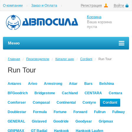
О компании
Заказ и Оплата
Регистрация
Войти
Гарантии
Вакансии
Цены на шиномонтаж
Корзина
Ваша корзина
пуста
Меню
Главная
Производители
Каталог шин
Cordiant
Run Tour
/
/
/
/
Run Tour
Antares
Arivo
Armstrong
Attar
Bars
Belshina
BFGoodrich
Bridgestone
Cachland
CENTARA
Centara
Comforser
Compasal
Continental
Contyre
Cordiant
Doublestar
Formula
Fortune
Forward
Fullrun
Fullway
GENERAL
Gislaved
Goodride
Goodyear
Gripmax
GRIPMAX
GT Radial
Hankook
Hankook Laufen