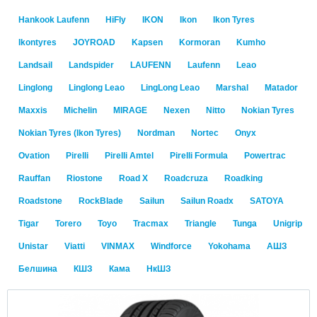
Hankook Laufenn
HiFly
IKON
Ikon
Ikon Tyres
Ikontyres
JOYROAD
Kapsen
Kormoran
Kumho
Landsail
Landspider
LAUFENN
Laufenn
Leao
Linglong
Linglong Leao
LingLong Leao
Marshal
Matador
Maxxis
Michelin
MIRAGE
Nexen
Nitto
Nokian Tyres
Nokian Tyres (Ikon Tyres)
Nordman
Nortec
Onyx
Ovation
Pirelli
Pirelli Amtel
Pirelli Formula
Powertrac
Rauffan
Riostone
Road X
Roadcruza
Roadking
Roadstone
RockBlade
Sailun
Sailun Roadx
SATOYA
Tigar
Torero
Toyo
Tracmax
Triangle
Tunga
Unigrip
Unistar
Viatti
VINMAX
Windforce
Yokohama
АШЗ
Белшина
КШЗ
Кама
НкШЗ