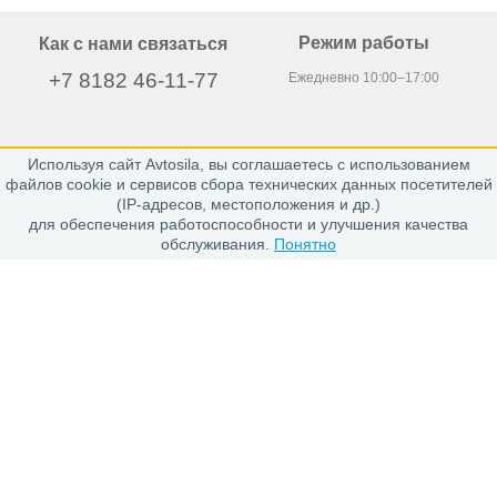
Режим работы
Как с нами связаться
+7 8182 46-11-77
Ежедневно 10:00–17:00
Используя сайт Avtosila, вы соглашаетесь с использованием
163020, г. Архангельск,
файлов cookie и сервисов сбора технических данных посетителей
пр. Никольский 15, офис 212
(IP-адресов, местоположения и др.)
для обеспечения работоспособности и улучшения качества
обслуживания.
Понятно
Каталог
Шины
Диски
Покупателю
Проверить заказ
Гарантии
Заказ и Оплата
Положение об обработке персональных данных