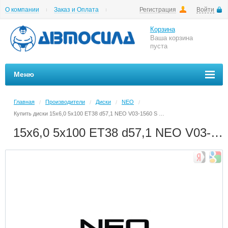
О компании
Заказ и Оплата
Регистрация
Войти
Гарантии
Вакансии
Цены на шиномонтаж
Корзина
Ваша корзина
пуста
Меню
Главная
Производители
Диски
NEO
/
/
/
/
Купить диски 15x6,0 5x100 ET38 d57,1 NEO V03-1560 S Литой в Архангельске в магазине Автосила по невысоким ценам
15x6,0 5x100 ET38 d57,1 NEO V03-1560 S Литой