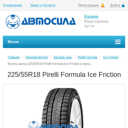
О компании
Заказ и Оплата
Регистрация
Войти
Гарантии
Вакансии
Цены на шиномонтаж
Корзина
Ваша корзина
пуста
Меню
Главная
Производители
Каталог шин
Pirelli Formula
Ice Friction
/
/
/
/
/
Купить шины 225/55R18 Pirelli Formula Ice Friction в Архангельске в магазине Автосила по невысоким ценам
225/55R18 Pirelli Formula Ice Friction