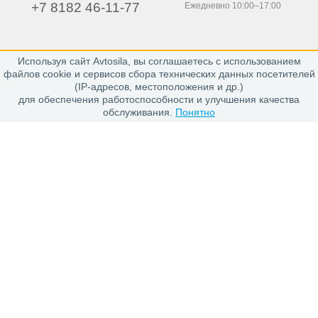
+7 8182 46-11-77
Ежедневно 10:00–17:00
Используя сайт Avtosila, вы соглашаетесь с использованием
163020, г. Архангельск,
файлов cookie и сервисов сбора технических данных посетителей
пр. Никольский 15, офис 212
(IP-адресов, местоположения и др.)
для обеспечения работоспособности и улучшения качества
обслуживания.
Понятно
Каталог
Шины
Диски
Покупателю
Проверить заказ
Гарантии
Заказ и Оплата
Положение об обработке персональных данных
О магазине