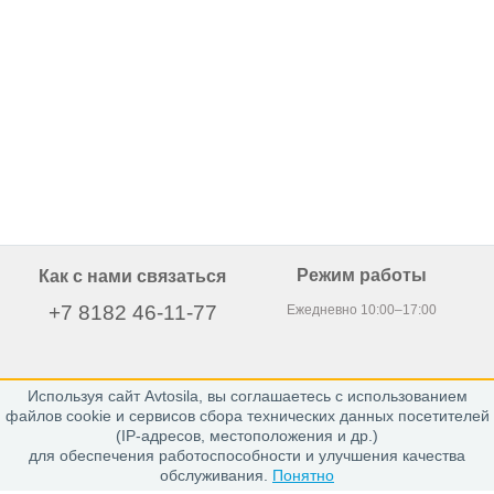
Режим работы
Как с нами связаться
+7 8182 46-11-77
Ежедневно 10:00–17:00
Используя сайт Avtosila, вы соглашаетесь с использованием
163020, г. Архангельск,
файлов cookie и сервисов сбора технических данных посетителей
пр. Никольский 15, офис 212
(IP-адресов, местоположения и др.)
для обеспечения работоспособности и улучшения качества
обслуживания.
Понятно
Каталог