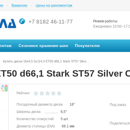
ии
Вакансии
Цены на шиномонтаж
+7 8182 46-11-77
Режим работы:
Ежедневно 10:00–17:
онтаж
Сезонное хранение шин
Покупателю
Купить диски 16x6,5 5x114,3 ET50 d66,1 Stark ST57 Silver Стальной в Архангельске в магазине Автосила по невысоким ценам
/
ET50 d66,1 Stark ST57 Silver
Рейтинг:
Посадочный диаметр диска
16″
Под заказ
Ширины диска
6,5″
Количество отверстий
5 шт.
Поделиться
Диаметр ступицы (DIA)
66.1 мм