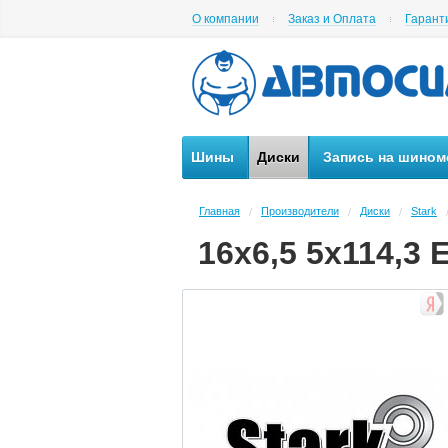
О компании
Заказ и Оплата
Гарант
Шины
Диски
Запись на шином
Главная
Производители
Диски
Stark
/
/
/
16x6,5 5x114,3 