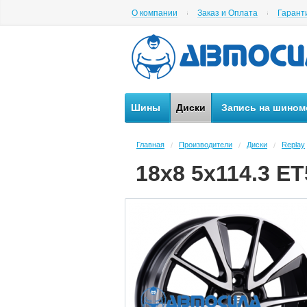
О компании
Заказ и Оплата
Гарант
Шины
Диски
Запись на шином
Главная
Производители
Диски
Replay
/
/
/
18x8 5x114.3 ET