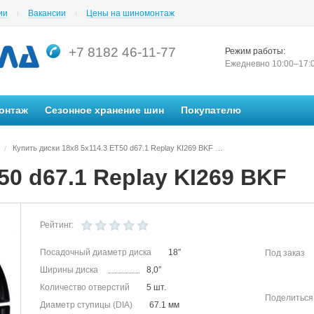
ии
Вакансии
Цены на шиномонтаж
+7 8182 46-11-77
Режим работы:
Ежедневно 10:00–17:
онтаж
Сезонное хранение шин
Покупателю
Купить диски 18x8 5x114.3 ET50 d67.1 Replay KI269 BKF в Архангельске в магазине Автосила по невысоким ценам
/
50 d67.1 Replay KI269 BKF
Рейтинг:
Посадочный диаметр диска
18″
Под заказ
Ширины диска
8,0″
Количество отверстий
5 шт.
Поделиться
Диаметр ступицы (DIA)
67.1 мм