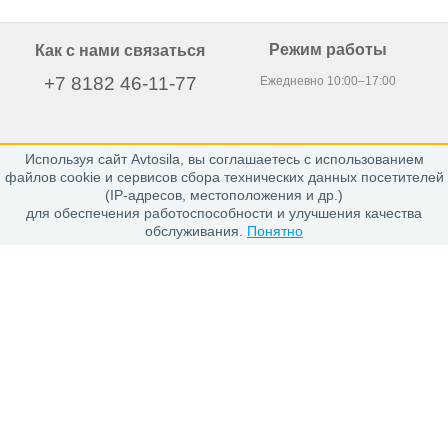
Режим работы
Как с нами связаться
+7 8182 46-11-77
Ежедневно 10:00–17:00
Используя сайт Avtosila, вы соглашаетесь с использованием
163020, г. Архангельск,
файлов cookie и сервисов сбора технических данных посетителей
пр. Никольский 15, офис 212
(IP-адресов, местоположения и др.)
для обеспечения работоспособности и улучшения качества
обслуживания.
Понятно
Каталог
Шины
Диски
Покупателю
Проверить заказ
Гарантии
Заказ и Оплата
Положение об обработке персональных данных