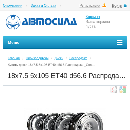
О компании
Заказ и Оплата
Регистрация
Войти
Гарантии
Вакансии
Цены на шиномонтаж
Корзина
Ваша корзина
пуста
Меню
Главная
Производители
Диски
Распродажа
/
/
/
/
Купить диски 18x7.5 5x105 ET40 d56.6 Распродажа _Concept-GN525 лкп) в Архангельске в магазине Автосила по невысоким ценам
18x7.5 5x105 ET40 d56.6 Распродажа _Concept-GN525 лкп)