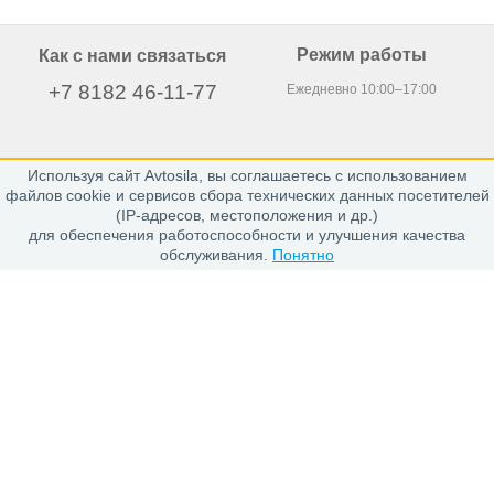
Режим работы
Как с нами связаться
+7 8182 46-11-77
Ежедневно 10:00–17:00
Используя сайт Avtosila, вы соглашаетесь с использованием
163020, г. Архангельск,
файлов cookie и сервисов сбора технических данных посетителей
пр. Никольский 15, офис 212
(IP-адресов, местоположения и др.)
для обеспечения работоспособности и улучшения качества
обслуживания.
Понятно
Каталог
Шины
Диски
Покупателю
Проверить заказ
Гарантии
Заказ и Оплата
Положение об обработке персональных данных