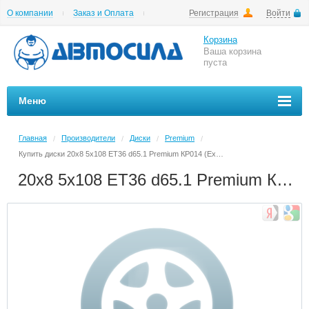
О компании
Заказ и Оплата
Регистрация
Войти
Гарантии
Вакансии
Цены на шиномонтаж
Корзина
Ваша корзина
пуста
Меню
Главная
Производители
Диски
Premium
/
/
/
/
Купить диски 20x8 5x108 ET36 d65.1 Premium КР014 (Exeed VX) Elite Silver в Архангельске в магазине Автосила по невысоким ценам
20x8 5x108 ET36 d65.1 Premium КР014 (Exeed VX) Elite Silver