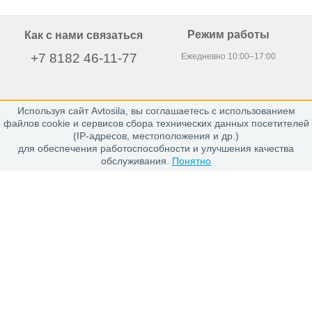
Режим работы
Как с нами связаться
+7 8182 46-11-77
Ежедневно 10:00–17:00
Используя сайт Avtosila, вы соглашаетесь с использованием
163020, г. Архангельск,
файлов cookie и сервисов сбора технических данных посетителей
пр. Никольский 15, офис 212
(IP-адресов, местоположения и др.)
для обеспечения работоспособности и улучшения качества
обслуживания.
Понятно
Каталог
Шины
Диски
Покупателю
Проверить заказ
Гарантии
Заказ и Оплата
Положение об обработке персональных данных