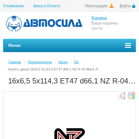
О компании
Заказ и Оплата
Регистрация
Войти
Гарантии
Вакансии
Цены на шиномонтаж
Корзина
Ваша корзина
пуста
Меню
Главная
Производители
Диски
NZ
/
/
/
/
Купить диски 16x6,5 5x114,3 ET47 d66,1 NZ R-04 Black Литой в Архангельске в магазине Автосила по невысоким ценам
16x6,5 5x114,3 ET47 d66,1 NZ R-04 Black Литой