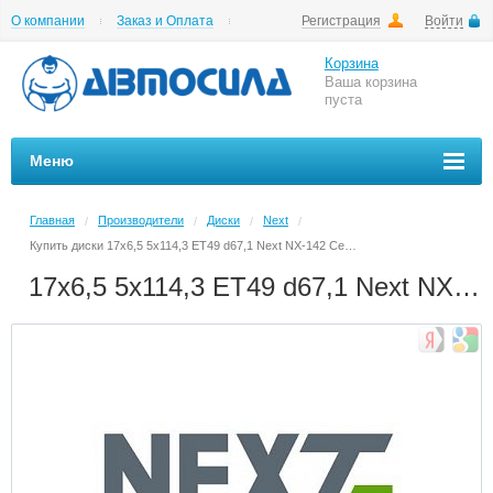
О компании
Заказ и Оплата
Регистрация
Войти
Гарантии
Вакансии
Цены на шиномонтаж
Корзина
Ваша корзина
пуста
Меню
Главная
Производители
Диски
Next
/
/
/
/
Купить диски 17x6,5 5x114,3 ET49 d67,1 Next NX-142 Серебристый Стальной в Архангельске в магазине Автосила по невысоким ценам
17x6,5 5x114,3 ET49 d67,1 Next NX-142 Серебристый Стальной