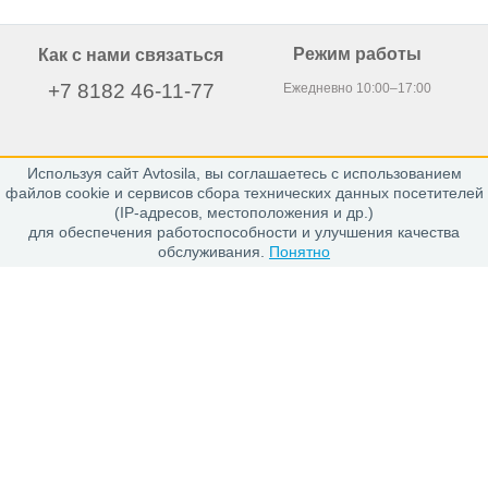
Режим работы
Как с нами связаться
+7 8182 46-11-77
Ежедневно 10:00–17:00
Используя сайт Avtosila, вы соглашаетесь с использованием
163020, г. Архангельск,
файлов cookie и сервисов сбора технических данных посетителей
пр. Никольский 15, офис 212
(IP-адресов, местоположения и др.)
для обеспечения работоспособности и улучшения качества
обслуживания.
Понятно
Каталог
Шины
Диски
Покупателю
Проверить заказ
Гарантии
Заказ и Оплата
Положение об обработке персональных данных