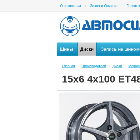
О компании
Заказ и Оплата
Гарант
Шины
Диски
Запись на шином
Главная
Производители
Диски
Megam
/
/
/
15x6 4x100 ET4