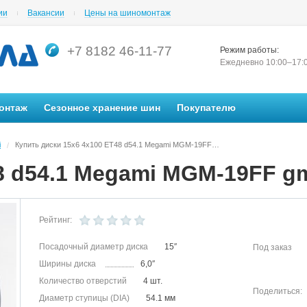
ии
Вакансии
Цены на шиномонтаж
+7 8182 46-11-77
Режим работы:
Ежедневно 10:00–17:
онтаж
Сезонное хранение шин
Покупателю
i
Купить диски 15x6 4x100 ET48 d54.1 Megami MGM-19FF gmf в Архангельске в магазине Автосила по невысоким ценам
/
8 d54.1 Megami MGM-19FF g
Рейтинг:
Посадочный диаметр диска
15″
Под заказ
Ширины диска
6,0″
Количество отверстий
4 шт.
Поделиться:
Диаметр ступицы (DIA)
54.1 мм