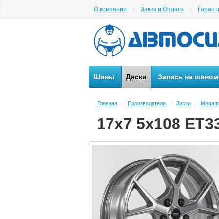
О компании
Заказ и Оплата
Гарант
Шины
Диски
Запись на шином
Главная
Производители
Диски
Megam
/
/
/
17x7 5x108 ET3