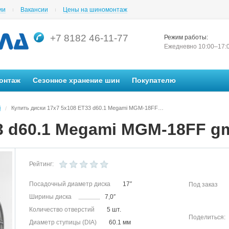
ии
Вакансии
Цены на шиномонтаж
+7 8182 46-11-77
Режим работы:
Ежедневно 10:00–17:
онтаж
Сезонное хранение шин
Покупателю
i
Купить диски 17x7 5x108 ET33 d60.1 Megami MGM-18FF gmf в Архангельске в магазине Автосила по невысоким ценам
/
3 d60.1 Megami MGM-18FF g
Рейтинг:
Посадочный диаметр диска
17″
Под заказ
Ширины диска
7,0″
Количество отверстий
5 шт.
Поделиться:
Диаметр ступицы (DIA)
60.1 мм