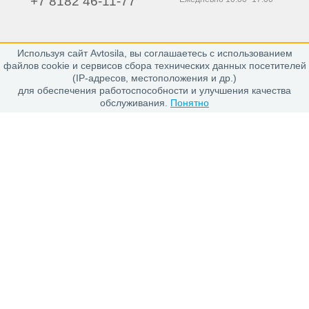
+7 8182 46-11-77
Используя сайт Avtosila, вы соглашаетесь с использованием
163020, г. Архангельск,
файлов cookie и сервисов сбора технических данных посетителей
пр. Никольский 15, офис 212
(IP-адресов, местоположения и др.)
для обеспечения работоспособности и улучшения качества
обслуживания.
Понятно
Каталог
Шины
Диски
Покупателю
Проверить заказ
Гарантии
Заказ и Оплата
Положение об обработке персональных данных
О магазине
О компании