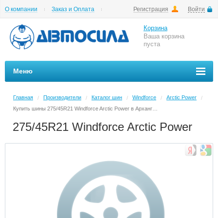
О компании
Заказ и Оплата
Регистрация
Войти
Гарантии
Вакансии
Цены на шиномонтаж
Корзина
Ваша корзина
пуста
Меню
Главная
Производители
Каталог шин
Windforce
Arctic Power
/
/
/
/
/
Купить шины 275/45R21 Windforce Arctic Power в Архангельске в магазине Автосила по невысоким ценам
275/45R21 Windforce Arctic Power