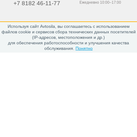
+7 8182 46-11-77
Ежедневно 10:00–17:00
Используя сайт Avtosila, вы соглашаетесь с использованием
163020, г. Архангельск,
файлов cookie и сервисов сбора технических данных посетителей
пр. Никольский 15, офис 212
(IP-адресов, местоположения и др.)
для обеспечения работоспособности и улучшения качества
обслуживания.
Понятно
Каталог
Шины
Диски
Покупателю
Проверить заказ
Гарантии
Заказ и Оплата
Положение об обработке персональных данных
О магазине