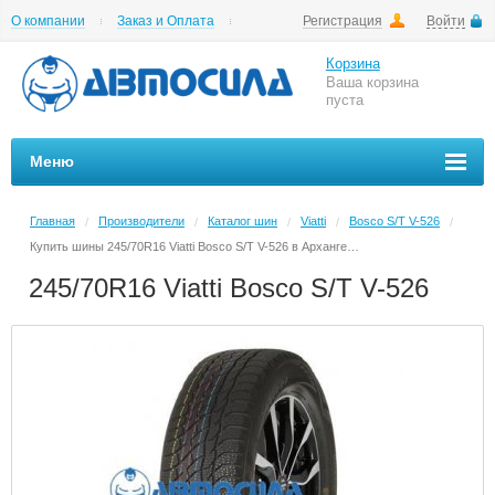
О компании
Заказ и Оплата
Регистрация
Войти
Гарантии
Вакансии
Цены на шиномонтаж
Корзина
Ваша корзина
пуста
Меню
Главная
Производители
Каталог шин
Viatti
Bosco S/T V-526
/
/
/
/
/
Купить шины 245/70R16 Viatti Bosco S/T V-526 в Архангельске в магазине Автосила по невысоким ценам
245/70R16 Viatti Bosco S/T V-526