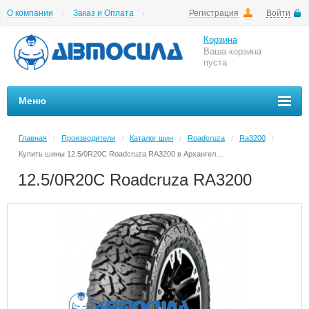
О компании
Заказ и Оплата
Регистрация
Войти
Гарантии
Вакансии
Цены на шиномонтаж
Корзина
Ваша корзина
пуста
Меню
Главная
Производители
Каталог шин
Roadcruza
Ra3200
/
/
/
/
/
Купить шины 12.5/0R20C Roadcruza RA3200 в Архангельске в магазине Автосила по невысоким ценам
12.5/0R20C Roadcruza RA3200