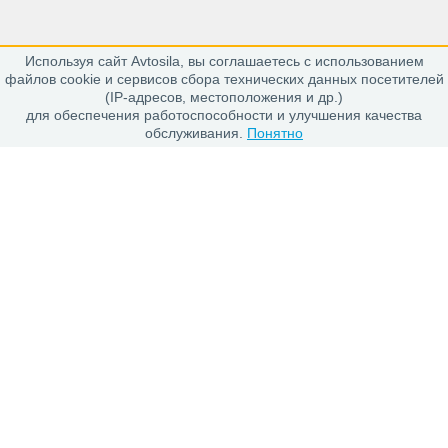
Используя сайт Avtosila, вы соглашаетесь с использованием
163020, г. Архангельск,
файлов cookie и сервисов сбора технических данных посетителей
пр. Никольский 15, офис 212
(IP-адресов, местоположения и др.)
для обеспечения работоспособности и улучшения качества
обслуживания.
Понятно
Каталог
Шины
Диски
Покупателю
Проверить заказ
Гарантии
Заказ и Оплата
Положение об обработке персональных данных
О магазине
О компании